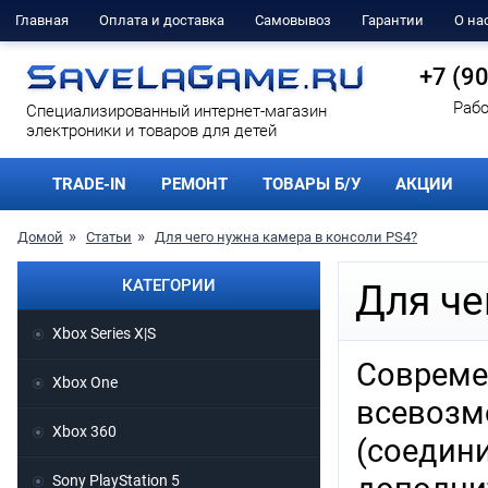
Главная
Оплата и доставка
Самовывоз
Гарантии
О на
+7 (9
Рабо
Cпециализированный интернет-магазин
электроники и товаров для детей
TRADE-IN
РЕМОНТ
ТОВАРЫ Б/У
АКЦИИ
Домой
Статьи
Для чего нужна камера в консоли PS4?
КАТЕГОРИИ
Для че
Xbox Series X|S
Соврем
Xbox One
всевоз
Xbox 360
(соедин
Sony PlayStation 5