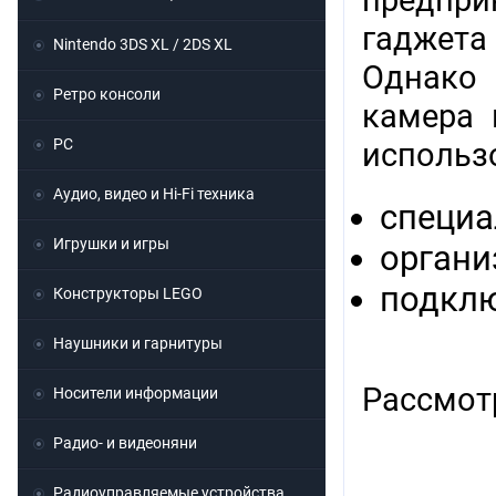
предпри
гаджета
Nintendo 3DS XL / 2DS XL
Однако 
Ретро консоли
камера 
PC
использ
Аудио, видео и Hi-Fi техника
специа
Игрушки и игры
органи
подклю
Конструкторы LEGO
Наушники и гарнитуры
Рассмот
Носители информации
Радио- и видеоняни
Радиоуправляемые устройства