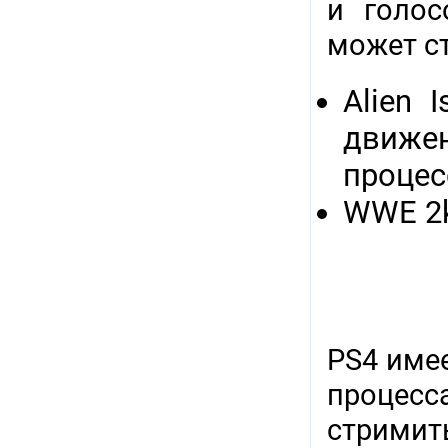
и голос
может с
Alien 
движе
процес
WWE 2k
PS4 име
процесс
стримит