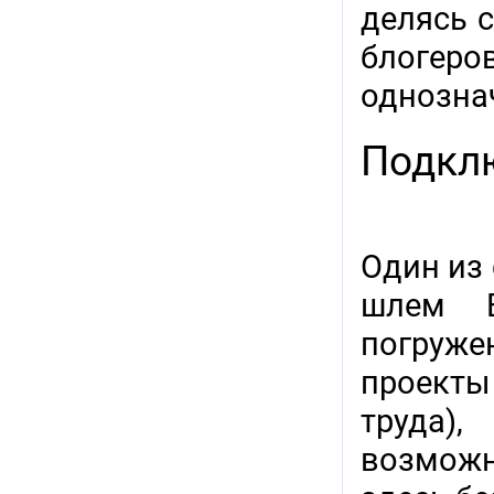
делясь 
блогеро
однозна
Подкл
Один из
шлем В
погруже
проекты
труда)
возможн