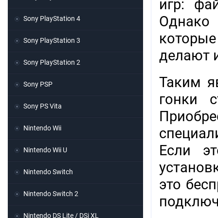
игр: фа
Однако 
Sony PlayStation 4
которые
Sony PlayStation 3
делают 
Sony PlayStation 2
Таким я
Sony PSP
гонки с
Sony PS Vita
Приоб
Nintendo Wii
специал
Если э
Nintendo Wii U
установк
Nintendo Switch
это бес
Nintendo Switch 2
подключи
Nintendo DS Lite / DSi XL