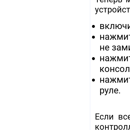
устройс
включи
нажмит
не зам
нажми
консол
нажмит
руле.
Если вс
контр