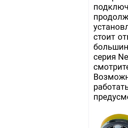
подклю
продолж
установл
стоит от
большин
серия Ne
смотрит
Возможн
работа
предусм