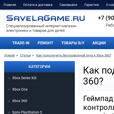
Главная
Оплата и доставка
Самовывоз
Гарантии
О на
+7 (9
Рабо
Cпециализированный интернет-магазин
электроники и товаров для детей
TRADE-IN
РЕМОНТ
ТОВАРЫ Б/У
АКЦИИ
Домой
Статьи
Как подключить беспроводной руль к Xbox 360?
КАТЕГОРИИ
Как по
Xbox Series X|S
360?
Xbox One
Геймпа
Xbox 360
контрол
Sony PlayStation 5