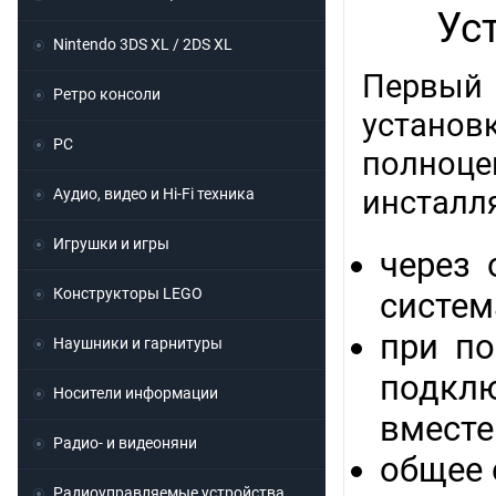
Ус
Nintendo 3DS XL / 2DS XL
Первый 
Ретро консоли
установ
PC
полноц
инсталл
Аудио, видео и Hi-Fi техника
Игрушки и игры
через 
Конструкторы LEGO
систем
при по
Наушники и гарнитуры
подкл
Носители информации
вместе
Радио- и видеоняни
общее 
Радиоуправляемые устройства