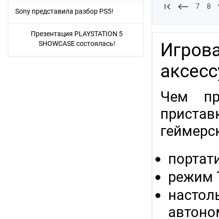
7
8
Sony представила разбор PS5!
Презентация PLAYSTATION 5
SHOWCASE состоялась!
Игрова
аксес
Чем пр
пристав
геймерс
портат
режим 
насто
автоно