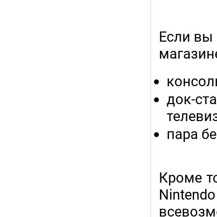
Если вы 
магазине
консол
док-с
телевиз
пара б
Кроме т
Nintend
всевозм