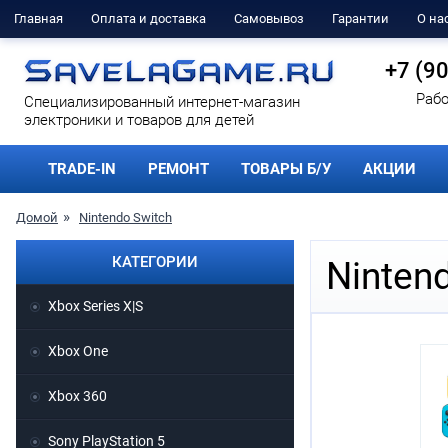
Главная
Оплата и доставка
Самовывоз
Гарантии
О на
+7 (9
Рабо
Cпециализированный интернет-магазин
электроники и товаров для детей
TRADE-IN
РЕМОНТ
ТОВАРЫ Б/У
АКЦИИ
Домой
Nintendo Switch
КАТЕГОРИИ
Ninten
Xbox Series X|S
Xbox One
Xbox 360
Sony PlayStation 5