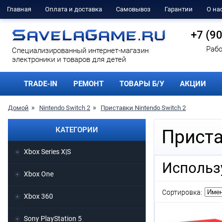
Главная
Оплата и доставка
Самовывоз
Гарантии
О на
+7 (9
Рабо
Cпециализированный интернет-магазин
электроники и товаров для детей
TRADE-IN
РЕМОНТ
ТОВАРЫ Б/У
АКЦИИ
Домой
Nintendo Switch 2
Приставки Nintendo Switch 2
КАТЕГОРИИ
Приста
Xbox Series X|S
Использ
Xbox One
Сортировка:
Xbox 360
Sony PlayStation 5