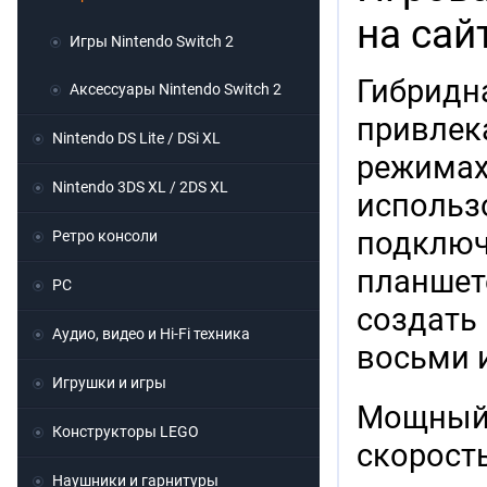
на сай
Игры Nintendo Switch 2
Гибрид
Аксессуары Nintendo Switch 2
привлек
Nintendo DS Lite / DSi XL
режима
Nintendo 3DS XL / 2DS XL
использ
подклю
Ретро консоли
планше
PC
создат
Аудио, видео и Hi-Fi техника
восьми и
Игрушки и игры
Мощный 
Конструкторы LEGO
скорост
Наушники и гарнитуры