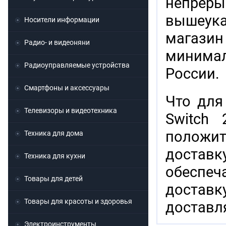
непрер
вышеука
Носители информации
магазин
Радио- и видеоняни
минима
Радиоуправляемые устройства
России.
Смартфоны и аксессуары
Что для
Телевизоры и видеотехника
Switch
положит
Техника для дома
доставк
Техника для кухни
обеспеча
Товары для детей
доставк
Товары для красоты и здоровья
доставл
Электроинструменты