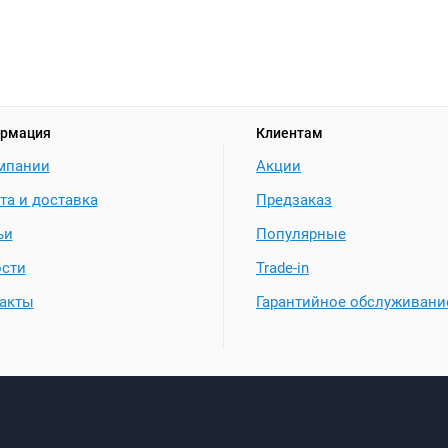
рмация
Клиентам
мпании
Акции
та и доставка
Предзаказ
ьи
Популярные
сти
Trade-in
акты
Гарантийное обслуживани