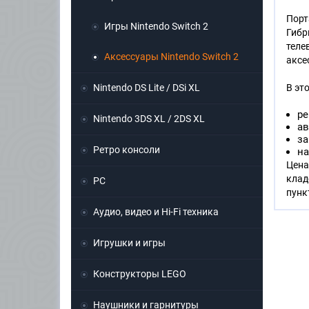
Порт
Игры Nintendo Switch 2
Гиб
теле
Аксессуары Nintendo Switch 2
аксе
Nintendo DS Lite / DSi XL
В эт
ре
Nintendo 3DS XL / 2DS XL
ав
за
Ретро консоли
на
Цена
клад
PC
пунк
Аудио, видео и Hi-Fi техника
Игрушки и игры
Конструкторы LEGO
Наушники и гарнитуры