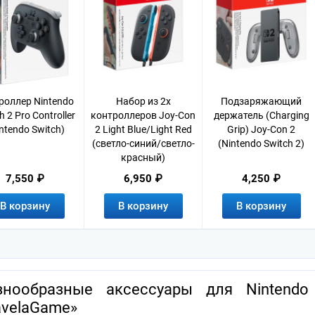
роллер Nintendo
Набор из 2х
Подзаряжающий
h 2 Pro Controller
контроллеров Joy-Con
держатель (Charging
ntendo Switch)
2 Light Blue/Light Red
Grip) Joy-Con 2
(светло-синий/светло-
(Nintendo Switch 2)
красный)
7,550 ₽
6,950 ₽
4,250 ₽
В корзину
В корзину
В корзину
знообразные аксессуары для Nintendo
avelaGame»