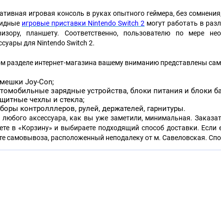
ативная игровая консоль в руках опытного геймера, без сомнения
ридные
игровые приставки Nintendo Switch 2
могут работать в раз
визору, планшету. Соответственно, пользователю по мере не
ссуары для Nintendo Switch 2.
ом разделе интернет-магазина вашему вниманию представлены сам
мешки Joy-Con;
томобильные зарядные устройства, блоки питания и блоки ба
щитные чехлы и стекла;
боры контролллеров, рулей, держателей, гарнитуры.
 любого аксессуара, как вы уже заметили, минимальная. Заказат
ете в «Корзину» и выбираете подходящий способ доставки. Если 
те самовывоза, расположенный неподалеку от м. Савеловская. Спо