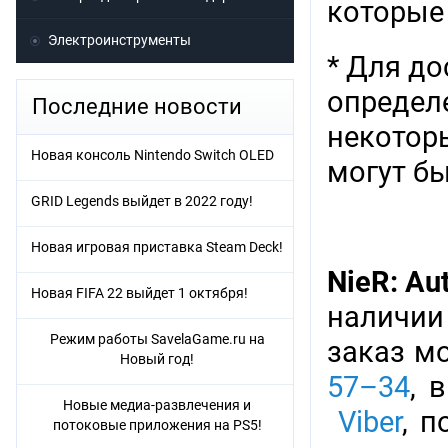
которые 
Электроинструменты
* Для д
определ
Последние новости
некотор
Новая консоль Nintendo Switch OLED
могут б
GRID Legends выйдет в 2022 году!
Новая игровая приставка Steam Deck!
NieR: Au
Новая FIFA 22 выйдет 1 октября!
наличии
Режим работы SavelaGame.ru на
заказ м
Новый год!
57–34
, 
Новые медиа-развлечения и
Viber
, 
потоковые приложения на PS5!