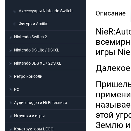
Аксессуары Nintendo Switch
Описание
Фигурки Amiibo
NieR:Aut
Nintendo Switch 2
всемирн
игры Nie
Nintendo DS Lite / DSi XL
Nintendo 3DS XL / 2DS XL
Далекое
Ретро консоли
Пришель
PC
примени
называе
Аудио, видео и Hi-Fi техника
этой уг
Игрушки и игры
Землю и 
Конструкторы LEGO