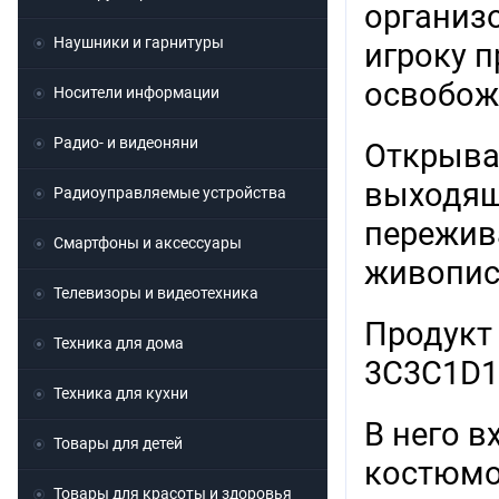
организ
Наушники и гарнитуры
игроку п
освобож
Носители информации
Радио- и видеоняни
Открыва
выходяще
Радиоуправляемые устройства
пережив
Смартфоны и аксессуары
живопис
Телевизоры и видеотехника
Продукт
Техника для дома
3C3C1D1
Техника для кухни
В него в
Товары для детей
костюмов
Товары для красоты и здоровья