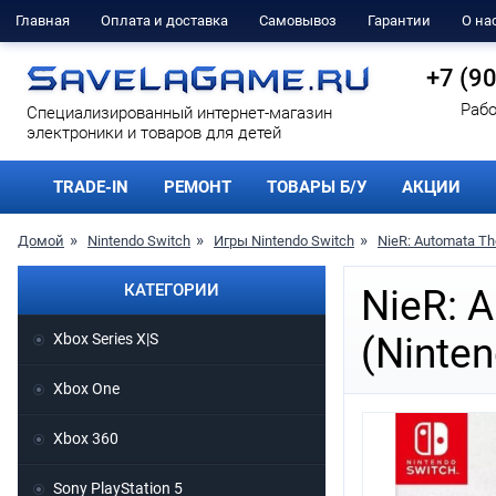
Главная
Оплата и доставка
Самовывоз
Гарантии
О на
+7 (9
Рабо
Cпециализированный интернет-магазин
электроники и товаров для детей
TRADE-IN
РЕМОНТ
ТОВАРЫ Б/У
АКЦИИ
Домой
Nintendo Switch
Игры Nintendo Switch
NieR: Automata Th
КАТЕГОРИИ
NieR: 
Xbox Series X|S
(Ninten
Xbox One
Xbox 360
Sony PlayStation 5