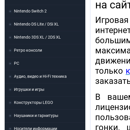
на сай
Nintendo Switch 2
Игровая
Nintendo DS Lite / DSi XL
интерн
Nintendo 3DS XL / 2DS XL
больши
максим
Ретро консоли
движен
PC
только
к
Аудио, видео и Hi-Fi техника
заказат
Игрушки и игры
В ваше
Конструкторы LEGO
лиценз
пользова
Наушники и гарнитуры
гонки, 
Носители информации