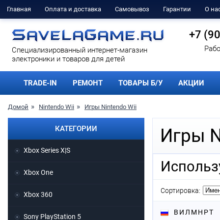
Главная
Оплата и доставка
Самовывоз
Гарантии
О на
+7 (9
Рабо
Cпециализированный интернет-магазин
электроники и товаров для детей
TRADE-IN
РЕМОНТ
ТОВАРЫ Б/У
АКЦИИ
Домой
Nintendo Wii
Игры Nintendo Wii
КАТЕГОРИИ
Игры N
Xbox Series X|S
Использ
Xbox One
Сортировка:
Xbox 360
В
И
Л
М
Н
Р
Т
Sony PlayStation 5