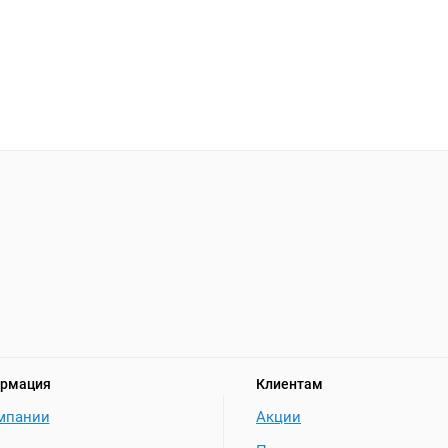
рмация
Клиентам
мпании
Акции