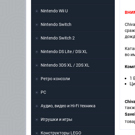
Nintendo Wii U
ВНИ
Nintendo Switch
Chiv
сраж
дожд
Nintendo Switch 2
Ката
Nintendo DS Lite / DSi XL
во и
Nintendo 3DS XL / 2DS XL
Комп
1 
Ретро консоли
Ци
PC
Chiva
Аудио, видео и Hi-Fi техника
такж
Save
Игрушки и игры
това
Конструкторы LEGO