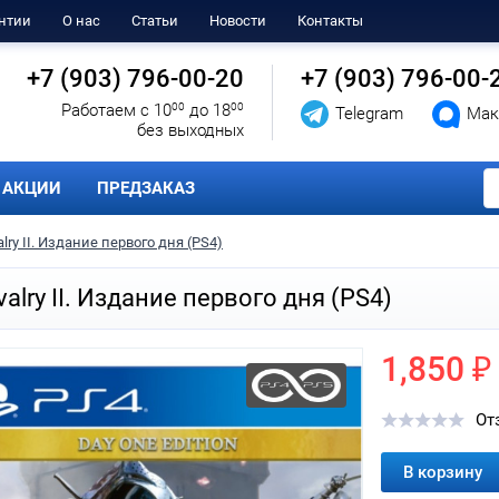
нтии
О нас
Статьи
Новости
Контакты
+7 (903) 796-00-20
+7 (903) 796-00-
Работаем с 10
00
до 18
00
Telegram
Мак
без выходных
АКЦИИ
ПРЕДЗАКАЗ
alry II. Издание первого дня (PS4)
valry II. Издание первого дня (PS4)
1,850 ₽
От
В корзину