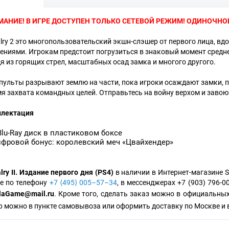
МАНИЕ! В ИГРЕ ДОСТУПЕН ТОЛЬКО СЕТЕВОЙ РЕЖИМ! ОДИНОЧНО
alry 2 это многопользовательский экшн-слэшер от первого лица, 
ениями. Игрокам предстоит погрузиться в знаковый момент средне
я из горящих стрел, масштабных осад замка и многого другого.
пульты разрывают землю на части, пока игроки осаждают замки, 
мя захвата командных целей. Отправьтесь на войну верхом и завою
лектация
Blu-Ray диск в пластиковом боксе
фровой бонус: королевский меч «Цвайхендер»
lry II. Издание первого дня (PS4)
в наличии в Интернет-магазине S
е по телефону
+7 ⟨495⟩ 005–57–34
, в мессенджерах +7 (903) 796-0
laGame@mail.ru
. Кроме того, сделать заказ можно в официальны
р можно в пункте самовывоза или оформить доставку по Москве и 