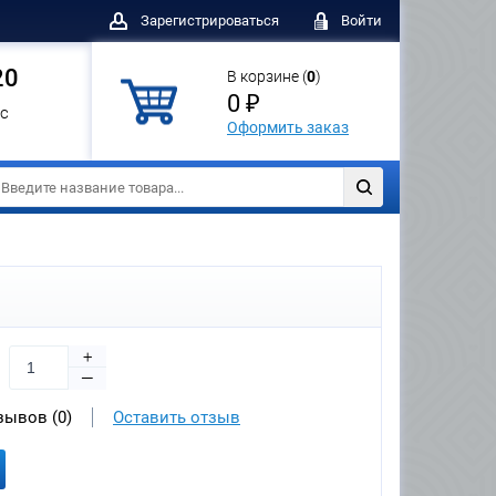
Зарегистрироваться
Войти
20
В корзине (
0
)
0 ₽
с
Оформить заказ
+
—
зывов (0)
Оставить отзыв