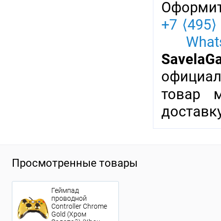
Оформит
+7 ⟨495⟩
Whats
SavelaG
официал
товар 
доставку
Просмотренные товары
Геймпад
проводной
Controller Chrome
Gold (Хром