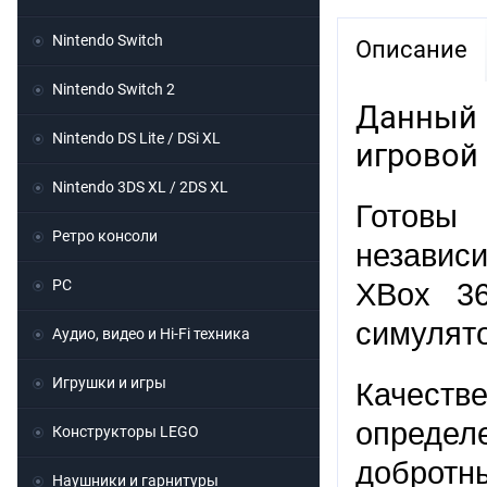
Nintendo Switch
Описание
Nintendo Switch 2
Данный 
Nintendo DS Lite / DSi XL
игровой 
Nintendo 3DS XL / 2DS XL
Готовы 
Ретро консоли
независ
PC
XBox 36
симулято
Аудио, видео и Hi-Fi техника
Игрушки и игры
Качеств
определ
Конструкторы LEGO
добротн
Наушники и гарнитуры