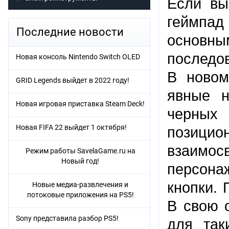
Если вы
геймпад
Последние новости
основны
последо
Новая консоль Nintendo Switch OLED
В новом
GRID Legends выйдет в 2022 году!
явные н
Новая игровая приставка Steam Deck!
черных
Новая FIFA 22 выйдет 1 октября!
позици
взаимос
Режим работы SavelaGame.ru на
Новый год!
персона
кнопки. 
Новые медиа-развлечения и
потоковые приложения на PS5!
В свою 
Sony представила разбор PS5!
для так