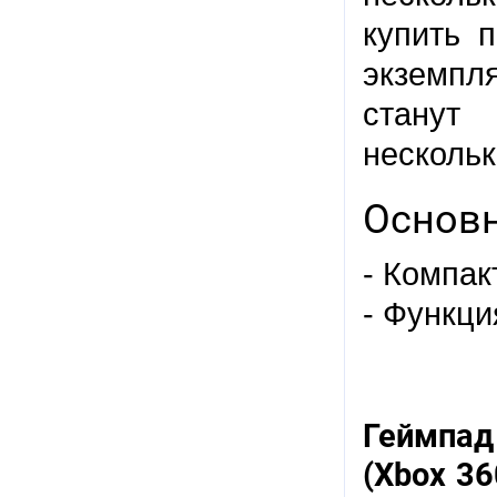
купить 
экземпл
станут
нескольк
Основн
- Компа
- Функц
Геймпад 
(Xbox 36