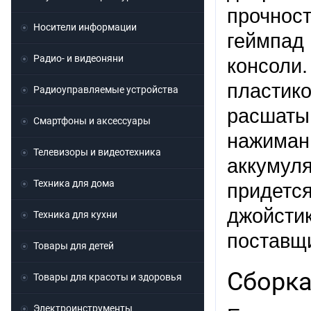
прочнос
Носители информации
геймпад
Радио- и видеоняни
консоли.
пласти
Радиоуправляемые устройства
расшаты
Смартфоны и аксессуары
нажима
Телевизоры и видеотехника
аккумул
Техника для дома
придетс
джойсти
Техника для кухни
поставщ
Товары для детей
Сборка
Товары для красоты и здоровья
Электроинструменты