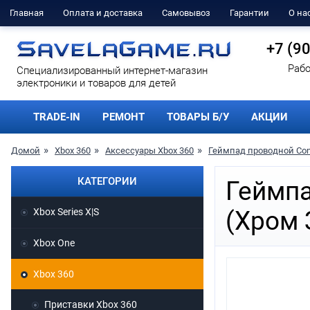
Главная
Оплата и доставка
Самовывоз
Гарантии
О на
+7 (9
Рабо
Cпециализированный интернет-магазин
электроники и товаров для детей
TRADE-IN
РЕМОНТ
ТОВАРЫ Б/У
АКЦИИ
Домой
Xbox 360
Аксессуары Xbox 360
Геймпад проводной Contr
КАТЕГОРИИ
Геймпа
Xbox Series X|S
(Хром 
Xbox One
Xbox 360
Приставки Xbox 360