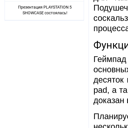
Подушеч
Презентация PLAYSTATION 5
SHOWCASE состоялась!
соскаль
процесса
Функци
Геймпад
основны
десяток 
pad, а т
доказан
Планир
несколь