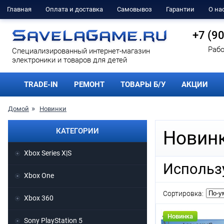
Главная
Оплата и доставка
Самовывоз
Гарантии
О на
+7 (9
Рабо
Cпециализированный интернет-магазин
электроники и товаров для детей
TRADE-IN
РЕМОНТ
ТОВАРЫ Б/У
АКЦИИ
Домой
Новинки
КАТЕГОРИИ
Новин
Xbox Series X|S
Использ
Xbox One
Сортировка:
Xbox 360
Новинка
Sony PlayStation 5