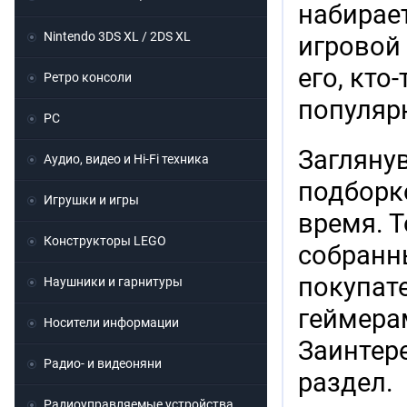
набирае
Nintendo 3DS XL / 2DS XL
игровой 
его, кто
Ретро консоли
популяр
PC
Загляну
Аудио, видео и Hi-Fi техника
подборк
Игрушки и игры
время. Т
Конструкторы LEGO
собранн
покупат
Наушники и гарнитуры
геймера
Носители информации
Заинтер
Радио- и видеоняни
раздел.
Радиоуправляемые устройства