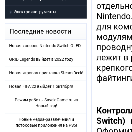
отдельн
Электроинструменты
Nintendo
для ком
Последние новости
модулям
проводн
Новая консоль Nintendo Switch OLED
лежит в
GRID Legends выйдет в 2022 году!
крепкого
Новая игровая приставка Steam Deck!
файтинги
Новая FIFA 22 выйдет 1 октября!
Режим работы SavelaGame.ru на
Новый год!
Контрол
Switch)
в
Новые медиа-развлечения и
потоковые приложения на PS5!
Оформит