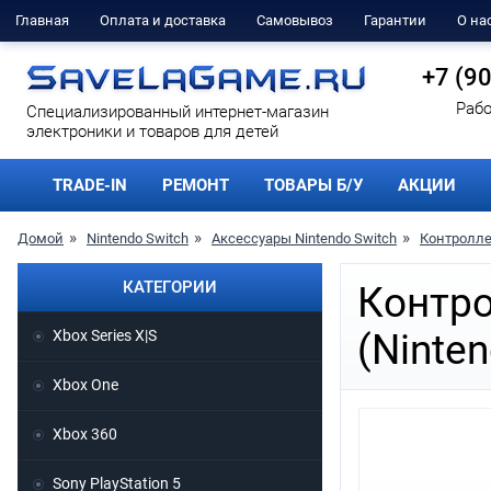
Главная
Оплата и доставка
Самовывоз
Гарантии
О на
+7 (9
Рабо
Cпециализированный интернет-магазин
электроники и товаров для детей
TRADE-IN
РЕМОНТ
ТОВАРЫ Б/У
АКЦИИ
Домой
Nintendo Switch
Аксессуары Nintendo Switch
Контроллер
КАТЕГОРИИ
Контро
Xbox Series X|S
(Ninten
Xbox One
Xbox 360
Sony PlayStation 5