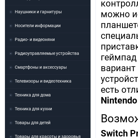
контрол
можно и
Наушники и гарнитуры
планшет
Носители информации
специаль
Радио- и видеоняни
пристав
Радиоуправляемые устройства
геймпад 
вариант 
Смартфоны и аксессуары
устройст
Телевизоры и видеотехника
есть от
Техника для дома
Nintendo
Техника для кухни
Возмо
Товары для детей
Switch P
Товары для красоты и здоровья