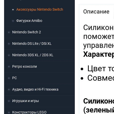
Аксессуары Nintendo Switch
Описание
Фигурки Amiibo
Силикон
Nintendo Switch 2
поможет
управлен
Nintendo DS Lite / DSi XL
Характе
Nintendo 3DS XL / 2DS XL
Цвет т
Ретро консоли
Совмес
PC
Аудио, видео и Hi-Fi техника
Силико
Игрушки и игры
(зелены
Конструкторы LEGO