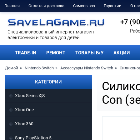
Главная
Оплата и доставка
Самовывоз
Гарантии
О на
+7 (9
Рабо
Cпециализированный интернет-магазин
электроники и товаров для детей
TRADE-IN
РЕМОНТ
ТОВАРЫ Б/У
АКЦИИ
Домой
Nintendo Switch
Аксессуары Nintendo Switch
Силиконов
КАТЕГОРИИ
Силико
Xbox Series X|S
Con (з
Xbox One
Xbox 360
Sony PlayStation 5