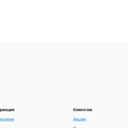
рмация
Клиентам
мпании
Акции