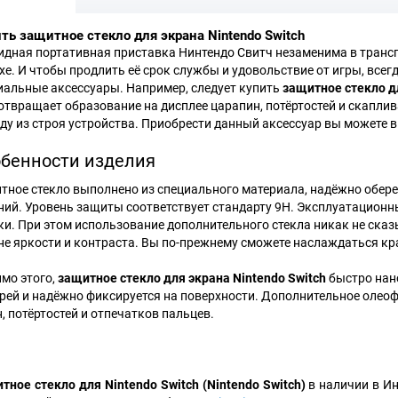
ть защитное стекло для экрана Nintendo Switch
идная портативная приставка Нинтендо Свитч незаменима в транспо
хе. И чтобы продлить её срок службы и удовольствие от игры, всегд
иальные аксессуары. Например, следует купить
защитное стекло дл
отвращает образование на дисплее царапин, потёртостей и скаплив
ду из строя устройства. Приобрести данный аксессуар вы можете в
бенности изделия
тное стекло выполнено из специального материала, надёжно обере
ний. Уровень защиты соответствует стандарту 9H. Эксплуатационн
ки. При этом использование дополнительного стекла никак не сказ
не яркости и контраста. Вы по-прежнему сможете наслаждаться кра
мо этого,
защитное стекло для экрана Nintendo Switch
быстро нано
рей и надёжно фиксируется на поверхности. Дополнительное олео
н, потёртостей и отпечатков пальцев.
тное стекло для Nintendo Switch (Nintendo Switch)
в наличии в Ин