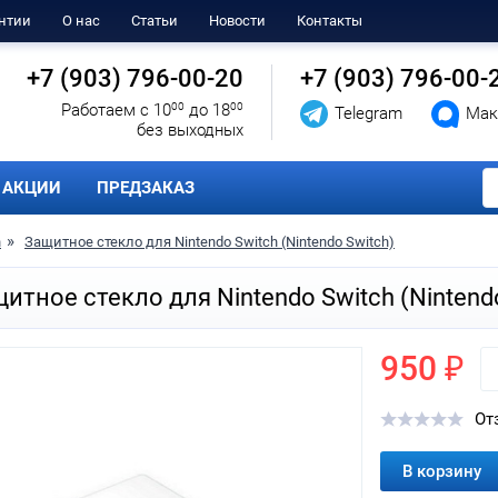
нтии
О нас
Статьи
Новости
Контакты
+7 (903) 796-00-20
+7 (903) 796-00-
Работаем с 10
00
до 18
00
Telegram
Мак
без выходных
АКЦИИ
ПРЕДЗАКАЗ
h
Защитное стекло для Nintendo Switch (Nintendo Switch)
итное стекло для Nintendo Switch (Nintend
950 ₽
От
В корзину