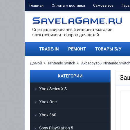
Главная
Оплата и доставка
Самовывоз
Гара
Cпециализированный интернет-магазин
электроники и товаров для детей
TRADE-IN
РЕМОНТ
ТОВАРЫ Б/У
Домой
Nintendo Switch
Аксессуары Nintendo Switc
КАТЕГОРИИ
Защ
Xbox Series X|S
Xbox One
Xbox 360
Sony PlayStation 5