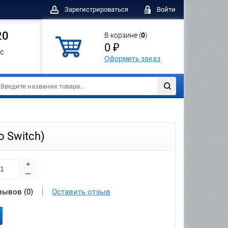
Зарегистрироваться
Войти
20
В корзине (
0
)
0 ₽
с
Оформить заказ
o Switch)
+
—
зывов (0)
Оставить отзыв