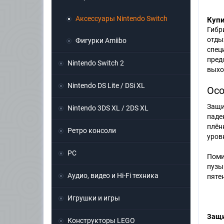
Аксессуары Nintendo Switch
Купи
Гибр
отды
Фигурки Amiibo
спец
пред
Nintendo Switch 2
выхо
Nintendo DS Lite / DSi XL
Осо
Защи
Nintendo 3DS XL / 2DS XL
паде
плён
Ретро консоли
уров
PC
Поми
пузы
Аудио, видео и Hi-Fi техника
пяте
Игрушки и игры
Защи
Конструкторы LEGO