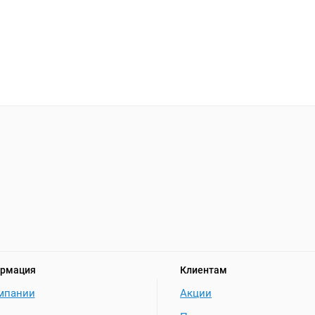
рмация
Клиентам
мпании
Акции