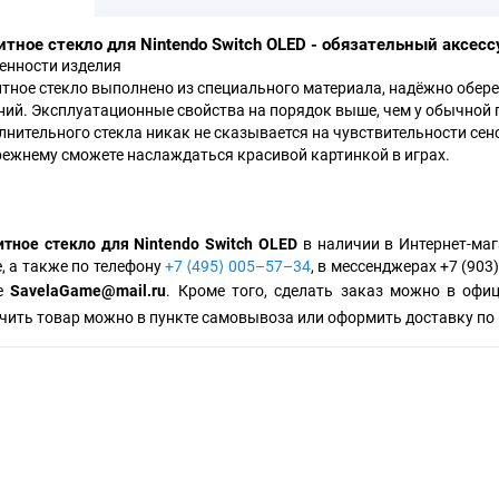
тное стекло для Nintendo Switch OLED - обязательный аксесс
енности изделия
тное стекло выполнено из специального материала, надёжно обере
ний. Эксплуатационные свойства на порядок выше, чем у обычной 
лнительного стекла никак не сказывается на чувствительности сен
режнему сможете наслаждаться красивой картинкой в играх.
тное стекло для Nintendo Switch OLED
в наличии в Интернет-маг
е, а также по телефону
+7 ⟨495⟩ 005–57–34
, в мессенджерах +7 (903)
те
SavelaGame@mail.ru
. Кроме того, сделать заказ можно в офи
чить товар можно в пункте самовывоза или оформить доставку по 