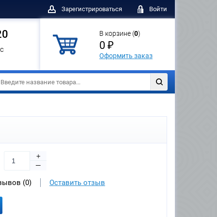
Зарегистрироваться
Войти
20
В корзине (
0
)
0 ₽
с
Оформить заказ
+
—
зывов (0)
Оставить отзыв