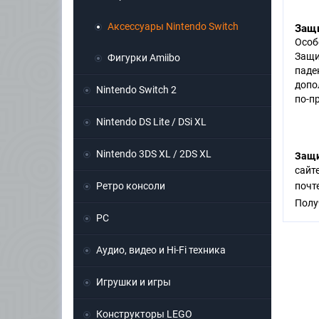
Аксессуары Nintendo Switch
Защи
Особ
Защи
Фигурки Amiibo
паде
допо
Nintendo Switch 2
по-п
Nintendo DS Lite / DSi XL
Nintendo 3DS XL / 2DS XL
Защи
сайт
Ретро консоли
поч
Полу
PC
Аудио, видео и Hi-Fi техника
Игрушки и игры
Конструкторы LEGO