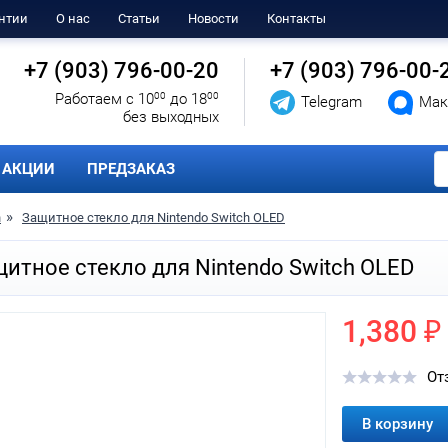
нтии
О нас
Статьи
Новости
Контакты
+7 (903) 796-00-20
+7 (903) 796-00-
Работаем с 10
00
до 18
00
Telegram
Мак
без выходных
АКЦИИ
ПРЕДЗАКАЗ
h
Защитное стекло для Nintendo Switch OLED
итное стекло для Nintendo Switch OLED
1,380 ₽
От
В корзину