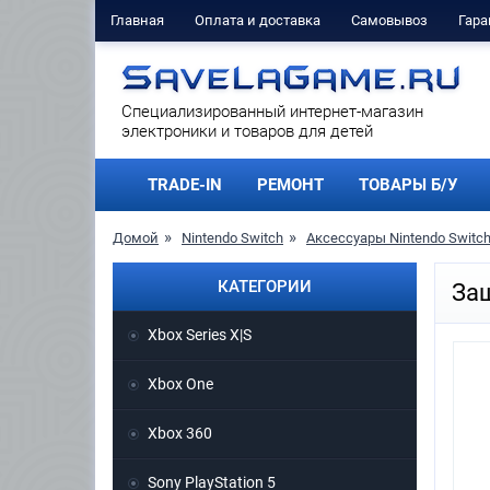
Главная
Оплата и доставка
Самовывоз
Гара
Cпециализированный интернет-магазин
электроники и товаров для детей
TRADE-IN
РЕМОНТ
ТОВАРЫ Б/У
Домой
Nintendo Switch
Аксессуары Nintendo Switc
КАТЕГОРИИ
Защ
Xbox Series X|S
Xbox One
Xbox 360
Sony PlayStation 5