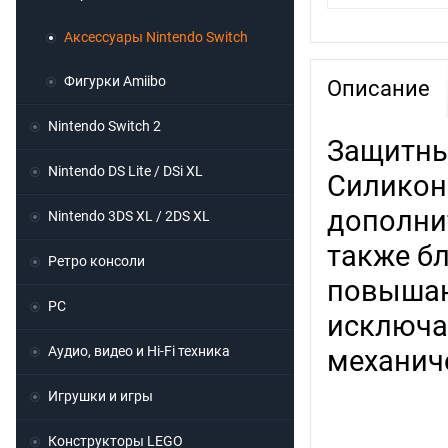
Аксессуары Nintendo Switch
Фигурки Amiibo
Описание
Nintendo Switch 2
Защитный
Nintendo DS Lite / DSi XL
Силиконо
дополнит
Nintendo 3DS XL / 2DS XL
также б
Ретро консоли
повышаю
PC
исключа
Аудио, видео и Hi-Fi техника
механиче
Игрушки и игры
Конструкторы LEGO