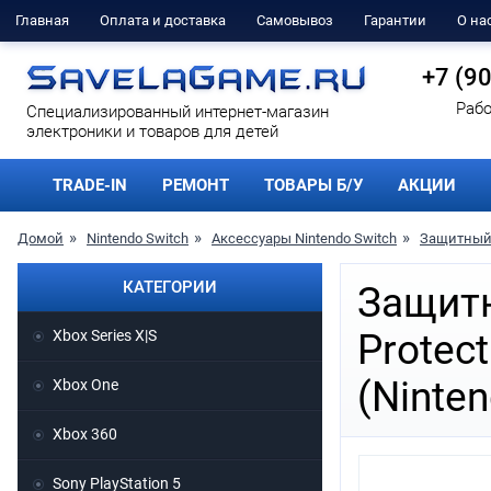
Главная
Оплата и доставка
Самовывоз
Гарантии
О на
+7 (9
Рабо
Cпециализированный интернет-магазин
электроники и товаров для детей
TRADE-IN
РЕМОНТ
ТОВАРЫ Б/У
АКЦИИ
Домой
Nintendo Switch
Аксессуары Nintendo Switch
Защитный с
КАТЕГОРИИ
Защитн
Xbox Series X|S
Protec
(Ninten
Xbox One
Xbox 360
Sony PlayStation 5