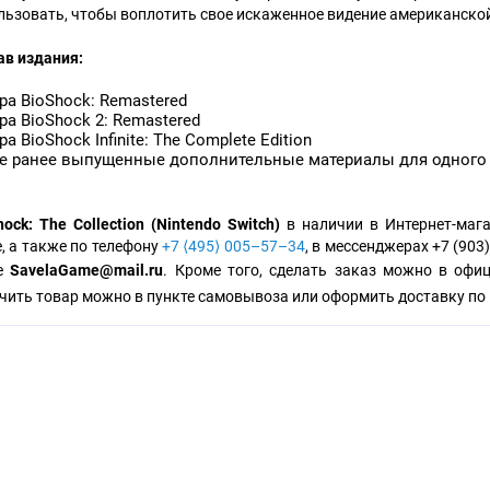
льзовать, чтобы воплотить свое искаженное видение американско
ав издания:
ра BioShock: Remastered
ра BioShock 2: Remastered
ра BioShock Infinite: The Complete Edition
е ранее выпущенные дополнительные материалы для одного 
hock: The Collection (Nintendo Switch)
в наличии в Интернет-мага
е, а также по телефону
+7 ⟨495⟩ 005–57–34
, в мессенджерах +7 (903)
те
SavelaGame@mail.ru
. Кроме того, сделать заказ можно в офи
чить товар можно в пункте самовывоза или оформить доставку по 