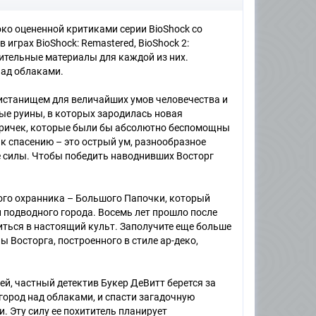
ко оцененной критиками серии BioShock со
в играх BioShock: Remastered, BioShock 2:
олнительные материалы для каждой из них.
над облаками.
ристанищем для величайших умов человечества и
ые руины, в которых зародилась новая
тричек, которые были бы абсолютно беспомощны
к спасению – это острый ум, разнообразное
 силы. Чтобы победить наводнивших Восторг
сного охранника – Большого Папочки, который
 подводного города. Восемь лет прошло после
иться в настоящий культ. Заполучите еще больше
ы Восторга, построенного в стиле ар-деко,
юдей, частный детектив Букер ДеВитт берется за
ород над облаками, и спасти загадочную
. Эту силу ее похититель планирует