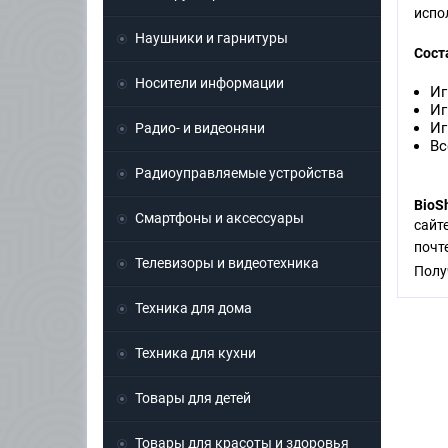
испо
Наушники и гарнитуры
Сост
Носители информации
Иг
Иг
Иг
Радио- и видеоняни
Вс
Радиоуправляемые устройства
BioS
Смартфоны и аксессуары
сайт
поч
Телевизоры и видеотехника
Полу
Техника для дома
Техника для кухни
Товары для детей
Товары для красоты и здоровья