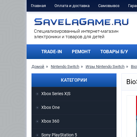
Главная
Оплата и доставка
Самовывоз
Гара
Cпециализированный интернет-магазин
электроники и товаров для детей
TRADE-IN
РЕМОНТ
ТОВАРЫ Б/У
Домой
Nintendo Switch
Игры Nintendo Switch
Bio
КАТЕГОРИИ
Bio
Xbox Series X|S
Xbox One
Xbox 360
Sony PlayStation 5