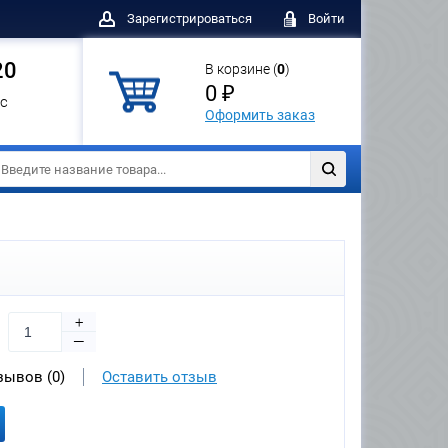
Зарегистрироваться
Войти
20
В корзине (
0
)
0 ₽
с
Оформить заказ
+
—
зывов (0)
Оставить отзыв