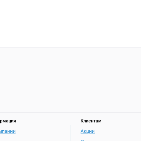
рмация
Клиентам
мпании
Акции