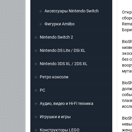
Аксессуары Nintendo Switch
Откр
сборн
Фигурки Amiibo
Remas
Бори
Nintendo Switch 2
BioS
низв
Nintendo DS Lite / DSi XL
экос
без 
Nintendo 3DS XL / 2DS XL
воор
мута
Ретро консоли
BioS
долж
PC
собы
плаз
Аудио, видео и Hi-Fi техника
иссл
Игрушки и игры
BioSh
невы
Конструкторы LEGO
женщ