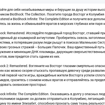
ойте для себя незабываемые миры и берущие за душу истории высо
иком BioShock: The Collection. Посетите города Восторг и Колумбия 
tered и BioShock Infinite: The Complete Edition и получите все доп
тесь за жизнь и обманывайте врагов в морских глубинах или паря 
hock: Remastered. Исследуйте подводный город Восторг, ставший п
еденный до кошмарной антиутопии. Проберитесь сквозь затопленн
истема, и потерявшие разум люди рыщут в поисках Маленьких Сес
своих грозных стражей – Больших Папочек. Ваш единственный путь 
ужение и меняющие ДНК плазмиды, дарующие сверхъестественные
нтов, вам придется стать одним из них.
hock 2: Remastered. Взгляните на Восторг глазами смертельно опа
ен как можно скорее отыскать пропавшую девочку среди развалин
тий первой части игры, враждебные жители Восторга успели сплот
мидов, сразитесь с сонмом новых врагов и отправляйтесь за предел
едовать океанские просторыс
ock Infinite: The Complete Edition. Оказавшись в долгу у опасных л
полнимое задание: он должен отправиться в Колумбию, летающий г
ину по имени Элизабет, способную пронзать саму ткань реальности