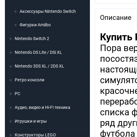
Аксессуары Nintendo Switch
Описание
Фигурки Amiibo
Купить 
Nintendo Switch 2
Пора вер
Nintendo DS Lite / DSi XL
посостя
Nintendo 3DS XL / 2DS XL
настоящ
симулят
Ретро консоли
красочне
PC
перераб
Аудио, видео и Hi-Fi техника
списка 
ряд друг
Игрушки и игры
футбола
Конструкторы LEGO