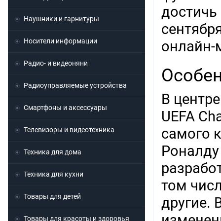
достичь
Наушники и гарнитуры
сентября
Носители информации
онлайн-м
Радио- и видеоняни
Особе
Радиоуправляемые устройства
В центре
Смартфоны и аксессуары
UEFA Cha
самого к
Телевизоры и видеотехника
Роналду
Техника для дома
разрабо
Техника для кухни
том числ
Товары для детей
другие. 
изменен
Товары для красоты и здоровья