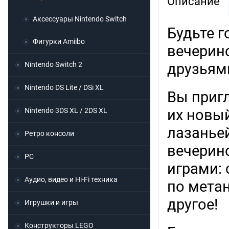
Описание
Аксессуары Nintendo Switch
Будьте 
Фигурки Amiibo
вечерин
Nintendo Switch 2
друзьям
Nintendo DS Lite / DSi XL
Вы приг
Nintendo 3DS XL / 2DS XL
их новы
лазаньей
Ретро консоли
вечерин
PC
играми:
Аудио, видео и Hi-Fi техника
по метан
другое!
Игрушки и игры
Конструкторы LEGO