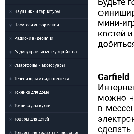
Будьте г
финишир
Наушники и гарнитуры
мини-игр
Носители информации
костей 
Радио- и видеоняни
добиться
Радиоуправляемые устройства
Смартфоны и аксессуары
Garfield
Телевизоры и видеотехника
Интерне
Техника для дома
можно н
Техника для кухни
в мессен
электр
Товары для детей
сделат
Товары для красоты и здоровья