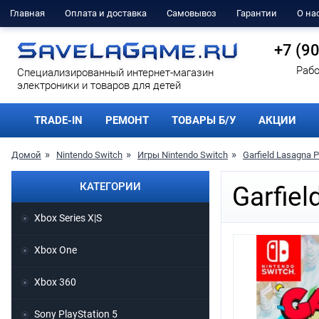
Главная
Оплата и доставка
Самовывоз
Гарантии
О на
+7 (9
Рабо
Cпециализированный интернет-магазин
электроники и товаров для детей
TRADE-IN
РЕМОНТ
ТОВАРЫ Б/У
АКЦИИ
Домой
Nintendo Switch
Игры Nintendo Switch
Garfield Lasagna P
КАТЕГОРИИ
Garfiel
Xbox Series X|S
Xbox One
Xbox 360
Sony PlayStation 5