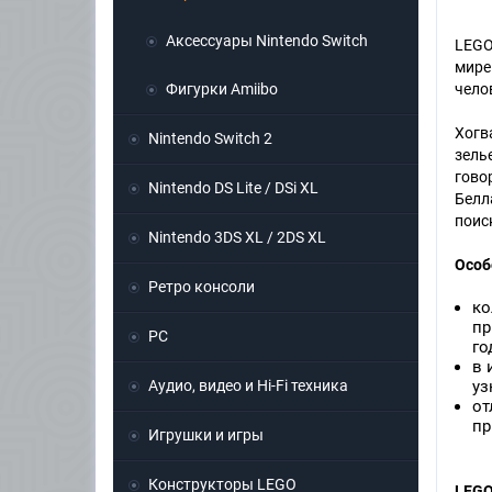
Аксессуары Nintendo Switch
LEGO
мире
Фигурки Amiibo
чело
Хогв
Nintendo Switch 2
зель
гово
Nintendo DS Lite / DSi XL
Белл
поис
Nintendo 3DS XL / 2DS XL
Особ
Ретро консоли
ко
пр
PC
го
в 
Аудио, видео и Hi-Fi техника
уз
от
пр
Игрушки и игры
Конструкторы LEGO
LEGO 