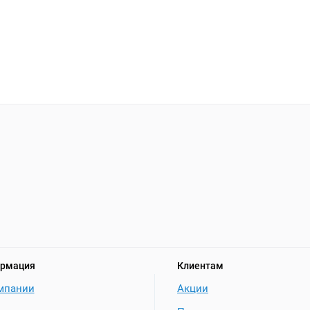
рмация
Клиентам
мпании
Акции