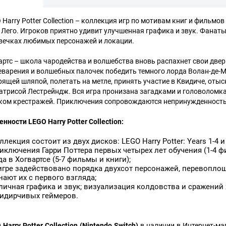
 Harry Potter Collection – коллекция игр по мотивам книг и фильм
 Лего. Игроков приятно удивит улучшенная графика и звук. Фанаты 
вечках любимых персонажей и локации.
артс – школа чародейства и волшебства вновь распахнет свои две
еварения и волшебных палочек победить темного лорда Волан-де-М
рящей шляпой, полетать на метле, принять участие в Квидиче, отыс
атрисой Лестрейндж. Вся игра пронизана загадками и головоломка
ком крестражей. Приключения сопровождаются непринужденностью
енности
LEGO Harry Potter
Collection:
ллекция состоит из двух дисков: LEGO Harry Potter: Years 1-4 и 
иключения Гарри Поттера первых четырех лет обучения (1-4 ф
да в Хогвартсе (5-7 фильмы и книги);
игре задействовано порядка двухсот персонажей, перевопло
нают их с первого взгляда;
личная графика и звук; визуализация колдовства и сражений
идирчивых геймеров.
Harry Potter Collection (Nintendo Switch)
в наличии в Интернет-ма