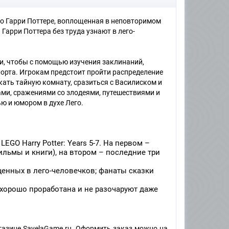
ов о Гарри Поттере, воплощенная в неповторимом
Гарри Поттера без труда узнают в лего-
ри, чтобы с помощью изучения заклинаний,
орта. Игрокам предстоит пройти распределение
кать тайную комнату, сразиться с Василиском и
ми, сражениями со злодеями, путешествиями и
 и юмором в духе Лего.
LEGO Harry Potter: Years 5-7. На первом –
ильмы и книги), на втором – последние три
щенных в лего-человечков; фанаты сказки
 хорошо проработана и не разочаруют даже
газине SavelaGame.ru. Оформить заказ можно на