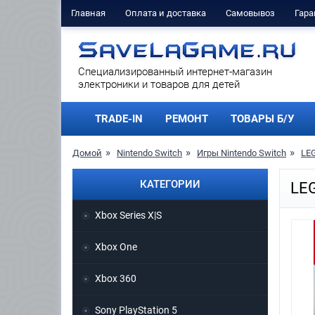
Главная
Оплата и доставка
Самовывоз
Гара
Cпециализированный интернет-магазин
электроники и товаров для детей
TRADE-IN
РЕМОНТ
ТОВАРЫ Б/У
Домой
Nintendo Switch
Игры Nintendo Switch
LEG
КАТЕГОРИИ
LEG
Xbox Series X|S
Xbox One
Xbox 360
Sony PlayStation 5