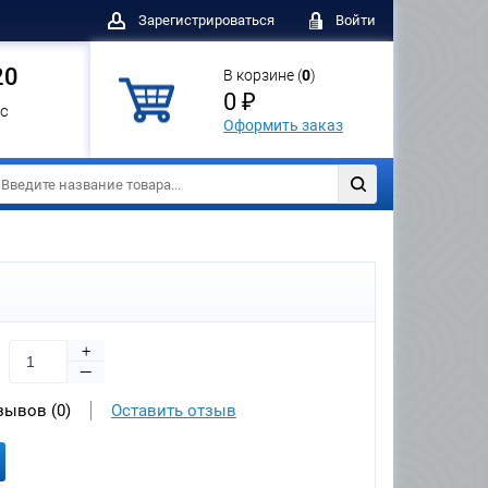
Зарегистрироваться
Войти
20
В корзине (
0
)
0 ₽
с
Оформить заказ
+
—
зывов (0)
Оставить отзыв