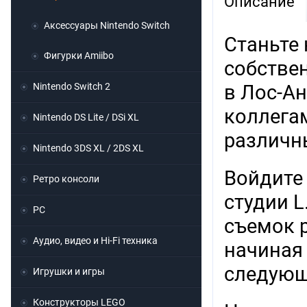
Описание
Аксессуары Nintendo Switch
Станьте
Фигурки Amiibo
собстве
Nintendo Switch 2
в Лос-А
коллега
Nintendo DS Lite / DSi XL
различны
Nintendo 3DS XL / 2DS XL
Войдите 
Ретро консоли
студии L
PC
съемок р
Аудио, видео и Hi-Fi техника
начиная
следующ
Игрушки и игры
Конструкторы LEGO