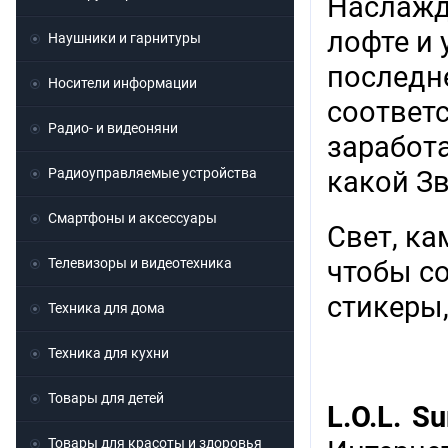
Наслажд
лофте и 
Наушники и гарнитуры
последн
Носители информации
соответ
Радио- и видеоняни
заработ
Радиоуправляемые устройства
какой Зв
Смартфоны и аксессуары
Свет, ка
Телевизоры и видеотехника
чтобы с
стикеры,
Техника для дома
Техника для кухни
Товары для детей
L.O.L. S
Товары для красоты и здоровья