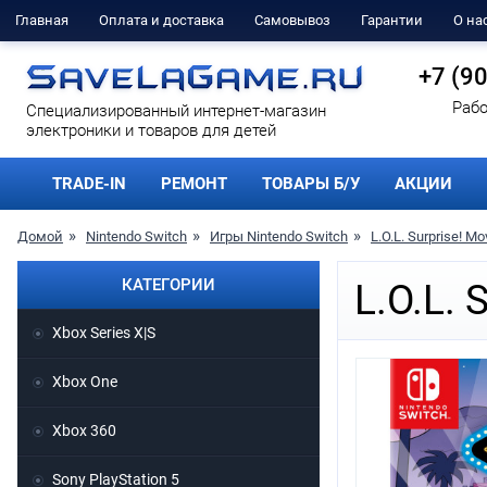
Главная
Оплата и доставка
Самовывоз
Гарантии
О на
+7 (9
Рабо
Cпециализированный интернет-магазин
электроники и товаров для детей
TRADE-IN
РЕМОНТ
ТОВАРЫ Б/У
АКЦИИ
Домой
Nintendo Switch
Игры Nintendo Switch
L.O.L. Surprise! Mo
КАТЕГОРИИ
L.O.L. 
Xbox Series X|S
Xbox One
Xbox 360
Sony PlayStation 5