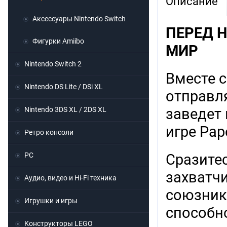
Описание
Аксессуары Nintendo Switch
ПЕРЕД 
Фигурки Amiibo
МИР
Nintendo Switch 2
Вместе 
Nintendo DS Lite / DSi XL
отправл
Nintendo 3DS XL / 2DS XL
заведет 
игре Pape
Ретро консоли
PC
Сразите
захватч
Аудио, видео и Hi-Fi техника
союзник
Игрушки и игры
способно
Конструкторы LEGO