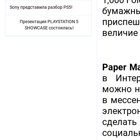
1,000 Fo
Sony представила разбор PS5!
бумажны
приспеш
Презентация PLAYSTATION 5
SHOWCASE состоялась!
величие
Paper Ma
в Интер
можно н
в мессен
электр
сделат
социаль