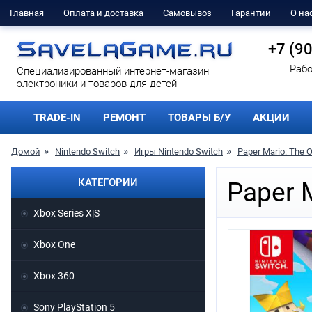
Главная
Оплата и доставка
Самовывоз
Гарантии
О на
+7 (9
Рабо
Cпециализированный интернет-магазин
электроники и товаров для детей
TRADE-IN
РЕМОНТ
ТОВАРЫ Б/У
АКЦИИ
Домой
Nintendo Switch
Игры Nintendo Switch
Paper Mario: The O
КАТЕГОРИИ
Paper M
Xbox Series X|S
Xbox One
Xbox 360
Sony PlayStation 5