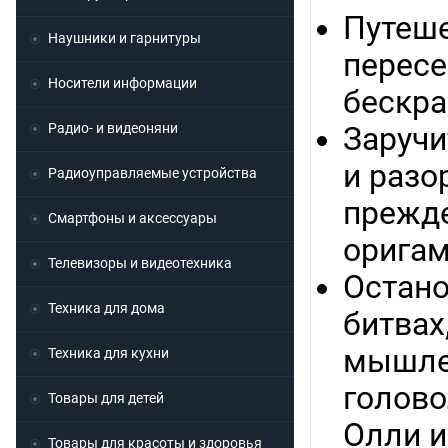
Путеше
Наушники и гарнитуры
пересе
Носители информации
бескра
Радио- и видеоняни
Заручи
и разо
Радиоуправляемые устройства
прежде
Смартфоны и аксессуары
оригам
Телевизоры и видеотехника
Остано
Техника для дома
битвах
мышлен
Техника для кухни
голово
Товары для детей
Олли и
Товары для красоты и здоровья