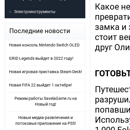
Какое н
Электроинструменты
преврати
замка и
Последние новости
стоит ве
друг Оли
Новая консоль Nintendo Switch OLED
GRID Legends выйдет в 2022 году!
ГОТОВЬ
Новая игровая приставка Steam Deck!
Новая FIFA 22 выйдет 1 октября!
Путешест
разрушил
Режим работы SavelaGame.ru на
Новый год!
попавши
Использ
Новые медиа-развлечения и
потоковые приложения на PS5!