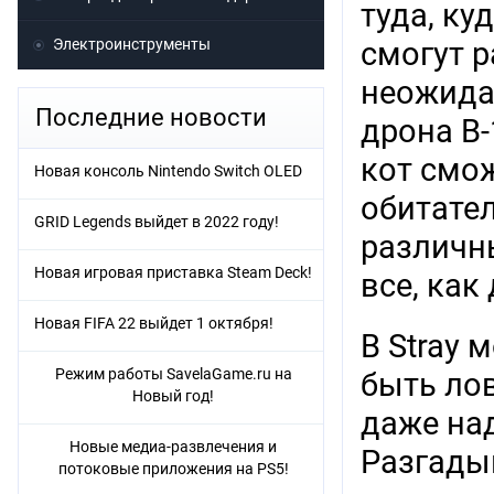
туда, ку
Электроинструменты
смогут р
неожида
Последние новости
дрона B
кот смо
Новая консоль Nintendo Switch OLED
обитате
GRID Legends выйдет в 2022 году!
различны
Новая игровая приставка Steam Deck!
все, как
Новая FIFA 22 выйдет 1 октября!
В Stray
Режим работы SavelaGame.ru на
быть ло
Новый год!
даже на
Новые медиа-развлечения и
Разгады
потоковые приложения на PS5!