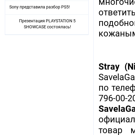
многочи
Sony представила разбор PS5!
ответить
подобной
Презентация PLAYSTATION 5
SHOWCASE состоялась!
кожаным
Stray (N
SavelaG
по теле
796-00-
SavelaG
официал
товар 