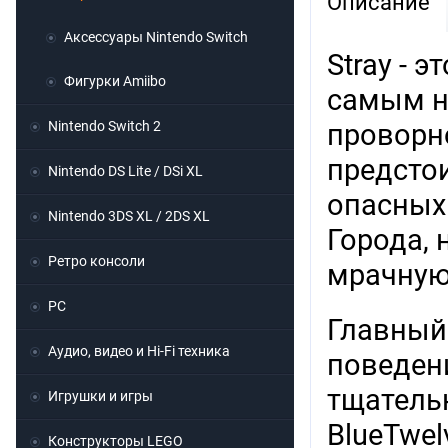
Описание
Аксессуары Nintendo Switch
Stray - 
Фигурки Amiibo
самым н
Nintendo Switch 2
проворн
предсто
Nintendo DS Lite / DSi XL
опасных
Nintendo 3DS XL / 2DS XL
Города, 
Ретро консоли
мрачную
PC
Главный 
Аудио, видео и Hi-Fi техника
поведени
тщатель
Игрушки и игры
BlueTwel
Конструкторы LEGO