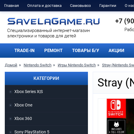
Главная
Оплата и доставка
Самовывоз
Гарантии
О на
+7 (9
Рабо
Cпециализированный интернет-магазин
электроники и товаров для детей
TRADE-IN
РЕМОНТ
ТОВАРЫ Б/У
АКЦИИ
Домой
Nintendo Switch
Игры Nintendo Switch
Stray (Nintendo Sw
КАТЕГОРИИ
Stray (
Xbox Series X|S
Xbox One
Xbox 360
Sony PlayStation 5