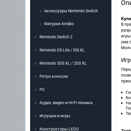
Оп
Аксессуары Nintendo Switch
Купи
Фигурки Amiibo
В пр
разр
игры
Nintendo Switch 2
ума 
Молн
Nintendo DS Lite / DSi XL
Игр
Nintendo 3DS XL / 2DS XL
Пере
позв
Ретро консоли
прин
PC
Го
Бо
Аудио, видео и Hi-Fi техника
На
По
Те
Игрушки и игры
Конструкторы LEGO
Тачк