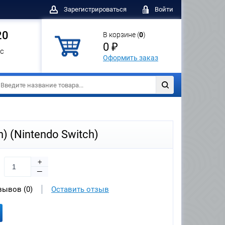
Зарегистрироваться
Войти
20
В корзине (
0
)
0 ₽
с
Оформить заказ
n) (Nintendo Switch)
+
—
зывов (0)
Оставить отзыв