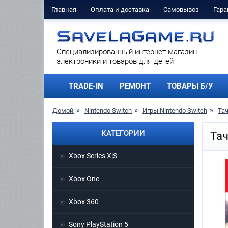
Главная
Оплата и доставка
Самовывоз
Гара
Cпециализированный интернет-магазин
электроники и товаров для детей
TRADE-IN
РЕМОНТ
ТОВАРЫ Б/У
Домой
Nintendo Switch
Игры Nintendo Switch
Тач
КАТЕГОРИИ
Тач
Xbox Series X|S
Xbox One
Xbox 360
Sony PlayStation 5