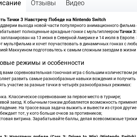
исание
Отзывы
Видео
ть Тачки 3 Навстречу Победе на Nintendo Switch
еддверии выхода новой части популярного анимационного фильма «
абатывает полноценные аркадные гонки с мультиплеером
Тачки 3:
 запланирован на 13 июня в Северной Америке и 14 июля в Европе.
от мультфильма и хочет поучаствовать в динамичных гонках с люб
ией Маккуином подготовьтесь к самым сложным заездам в жизни 
овые режимы и особенности
д вами соревновательная гоночная игра с большим количеством р
оляет развить самые разнообразные навыки вождения и получить 
ять участие за разные тачки в четырёх разнообразных режимах:
нка. Классическое соревнование за первое место в турнире;
евой заезд. К обычным гонкам добавляется возможность применят
падение. На трассе ваша задача выжить и вывести из строя другие
беждает тот, у кого больше очков за противников;
стовая витрина. Зарабатывайте баллы, делая всевозможные трюки 
и 3: Навстречу победе (Cars 3: Driven to Win) (Nintendo Switch)