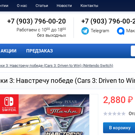
нтии
О нас
Статьи
Новости
Контакты
+7 (903) 796-00-20
+7 (903) 796-00-
Работаем с 10
00
до 18
00
Telegram
Мак
без выходных
АКЦИИ
ПРЕДЗАКАЗ
ки 3: Навстречу победе (Cars 3: Driven to Win) (Nintendo Switch)
ки 3: Навстречу победе (Cars 3: Driven to Wi
2,880 ₽
От
В корзину