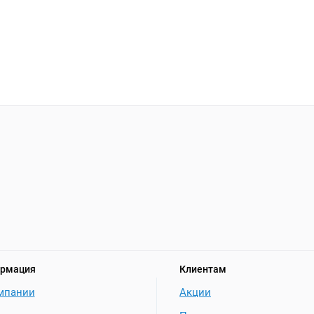
рмация
Клиентам
мпании
Акции