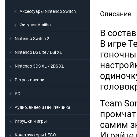
Аксессуары Nintendo Switch
Описание
Фигурки Amiibo
В состав
Nintendo Switch 2
В игре T
гоночны
Nintendo DS Lite / DSi XL
настройк
Nintendo 3DS XL / 2DS XL
одиночку
Ретро консоли
головок
PC
Team Son
Аудио, видео и Hi-Fi техника
промчат
Игрушки и игры
самим з
Играйте 
Конструкторы LEGO