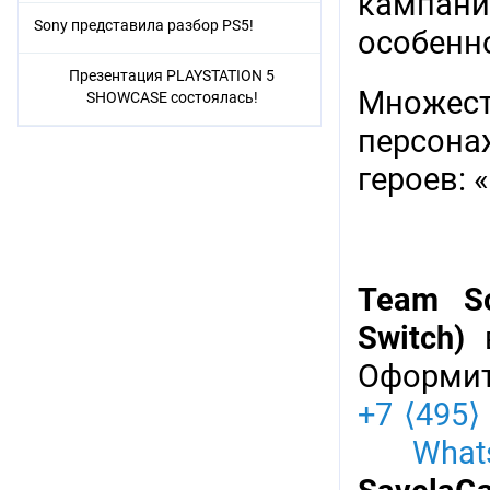
кампани
Sony представила разбор PS5!
особенн
Презентация PLAYSTATION 5
Множеств
SHOWCASE состоялась!
персона
героев: 
Team So
Switch)
в
Оформит
+7 ⟨495⟩
Whats