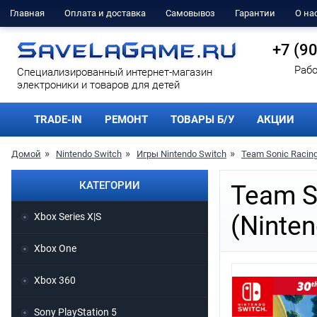
Главная
Оплата и доставка
Самовывоз
Гарантии
О на
+7 (9
Рабо
Cпециализированный интернет-магазин
электроники и товаров для детей
TRADE-IN
РЕМОНТ
ТОВАРЫ Б/У
АКЦИИ
Домой
Nintendo Switch
Игры Nintendo Switch
Team Sonic Racing 
КАТЕГОРИИ
Team So
Xbox Series X|S
(Ninten
Xbox One
Xbox 360
Sony PlayStation 5