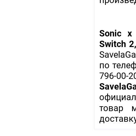
произвед
Sonic x
Switch 2
SavelaG
по теле
796-00-
SavelaG
официал
товар 
доставку