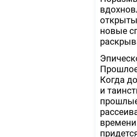
вдохновл
открыты
новые с
раскрыв
Эпическ
Прошлое
Когда д
и таинс
прошлые
рассеива
времени
придется