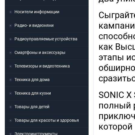
Носители информации
Сыграйт
кампани
Радио- и видеоняни
способн
Радиоуправляемые устройства
как Выс
Смартфоны и аксессуары
этапы ис
обширном
Телевизоры и видеотехника
сразитьс
Техника для дома
SONIC X
Техника для кухни
полный 
Товары для детей
приключ
Товары для красоты и здоровья
которой 
Электроинструменты