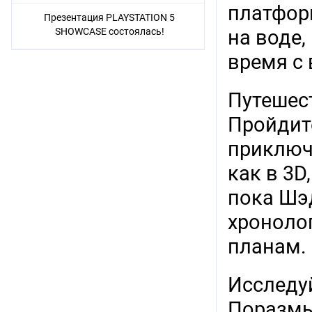
платфор
Презентация PLAYSTATION 5
SHOWCASE состоялась!
на воде,
время с 
Путешес
Пройдит
приключ
как в 3D
пока Шэд
хроноло
планам.
Исследу
Поразмы