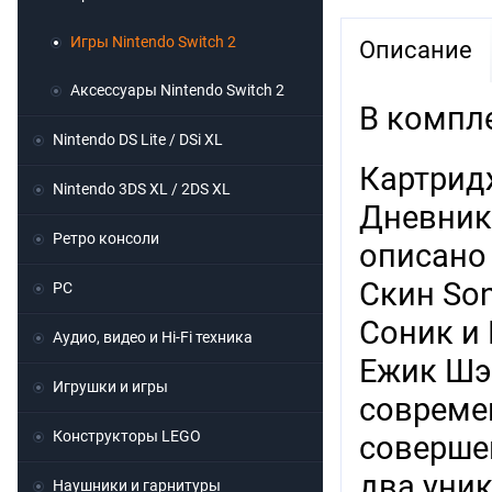
Игры Nintendo Switch 2
Описание
Аксессуары Nintendo Switch 2
В компл
Nintendo DS Lite / DSi XL
Картрид
Nintendo 3DS XL / 2DS XL
Дневник
Ретро консоли
описано
Скин Son
PC
Соник и
Аудио, видео и Hi-Fi техника
Ежик Шэ
Игрушки и игры
совреме
Конструкторы LEGO
соверше
два уни
Наушники и гарнитуры