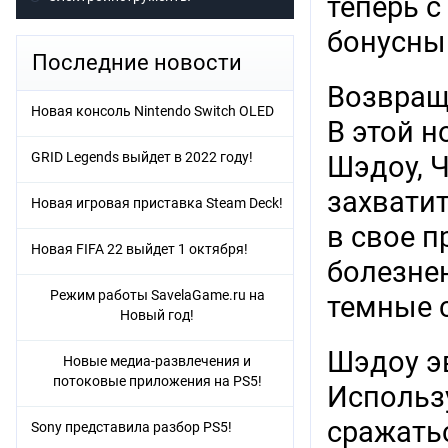
теперь 
бонусны
Последние новости
Возвращ
Новая консоль Nintendo Switch OLED
В этой 
GRID Legends выйдет в 2022 году!
Шэдоу, 
захвати
Новая игровая приставка Steam Deck!
в свое п
Новая FIFA 22 выйдет 1 октября!
болезне
Режим работы SavelaGame.ru на
темные с
Новый год!
Шэдоу э
Новые медиа-развлечения и
потоковые приложения на PS5!
Использ
сражать
Sony представила разбор PS5!