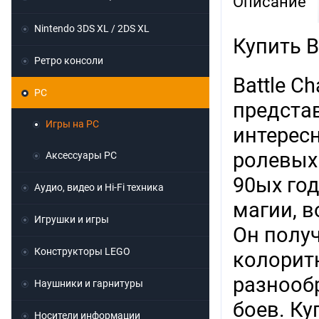
Описание
Nintendo 3DS XL / 2DS XL
Купить B
Ретро консоли
Battle C
PC
предста
Игры на PC
интерес
ролевых 
Аксессуары PC
90ых год
Аудио, видео и Hi-Fi техника
магии, в
Игрушки и игры
Он получ
Конструкторы LEGO
колорит
разнооб
Наушники и гарнитуры
боев. Ку
Носители информации