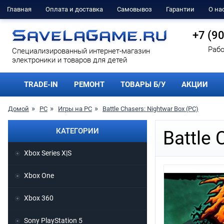
Главная
Оплата и доставка
Самовывоз
Гарантии
О на
+7 (9
Рабо
Cпециализированный интернет-магазин
электроники и товаров для детей
TRADE-IN
РЕМОНТ
ТОВАРЫ Б/У
АКЦИИ
Домой
PC
Игры на PC
Battle Chasers: Nightwar Box (PC)
КАТЕГОРИИ
Battle 
Xbox Series X|S
Xbox One
Xbox 360
Sony PlayStation 5