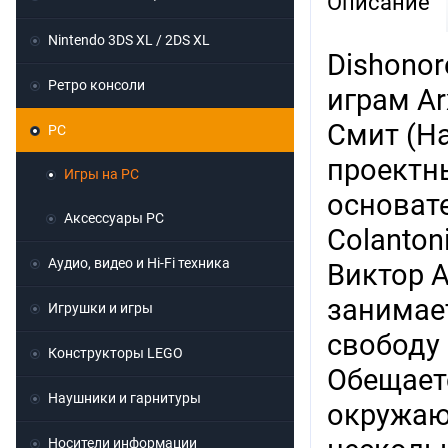
Описание
Nintendo 3DS XL / 2DS XL
Dishonor
Ретро консоли
играм Ar
Смит (Ha
PC
проектны
Игры на PC
основате
Аксессуары PC
Colanton
Аудио, видео и Hi-Fi техника
Виктор А
занимае
Игрушки и игры
свободу
Конструкторы LEGO
Обещает
Наушники и гарнитуры
окружаю
Носители информации