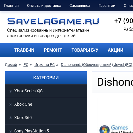
Главная
Оплата и доставка
Самовывоз
Гарантии
О на
+7 (9
Рабо
Cпециализированный интернет-магазин
электроники и товаров для детей
TRADE-IN
РЕМОНТ
ТОВАРЫ Б/У
АКЦИИ
Домой
PC
Игры на PC
Dishonored: (Обесчещенный) Jewel (PC)
КАТЕГОРИИ
Dishon
Xbox Series X|S
Xbox One
Xbox 360
Sony PlayStation 5