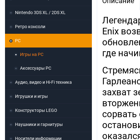
Описание
Nintendo 3DS XL / 2DS XL
Легенда
Ретро консоли
Enix воз
обновлен
PC
где начи
Игры на PC
Стремяс
Аксессуары PC
Гарлеан
Аудио, видео и Hi-Fi техника
захват 
Игрушки и игры
вторжен
Конструкторы LEGO
сорвать 
останови
Наушники и гарнитуры
оказалс
Носители информации