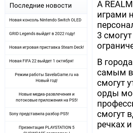
A REALM
Последние новости
играми н
Новая консоль Nintendo Switch OLED
персонал
3 смогут
GRID Legends выйдет в 2022 году!
огранич
Новая игровая приставка Steam Deck!
В города
Новая FIFA 22 выйдет 1 октября!
самым в
Режим работы SavelaGame.ru на
смогут 
Новый год!
орды мо
Новые медиа-развлечения и
потоковые приложения на PS5!
професс
смогут 
Sony представила разбор PS5!
речках и
Презентация PLAYSTATION 5