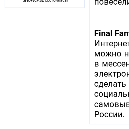
повесел
SHOWCASE состоялась!
Final Fa
Интерне
можно н
в мессен
электр
сделат
социаль
самовыв
России.