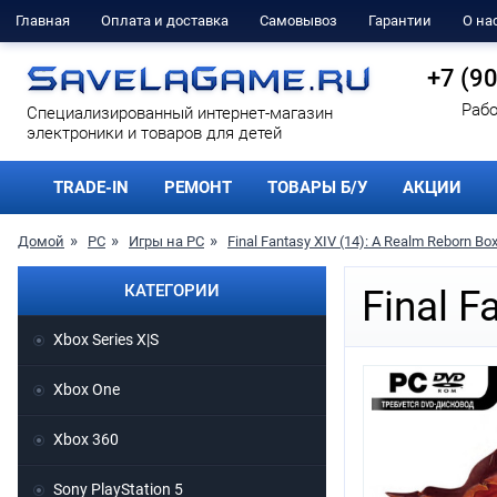
Главная
Оплата и доставка
Самовывоз
Гарантии
О на
+7 (9
Рабо
Cпециализированный интернет-магазин
электроники и товаров для детей
TRADE-IN
РЕМОНТ
ТОВАРЫ Б/У
АКЦИИ
Домой
PC
Игры на PC
Final Fantasy XIV (14): A Realm Reborn Bo
КАТЕГОРИИ
Final F
Xbox Series X|S
Xbox One
Xbox 360
Sony PlayStation 5