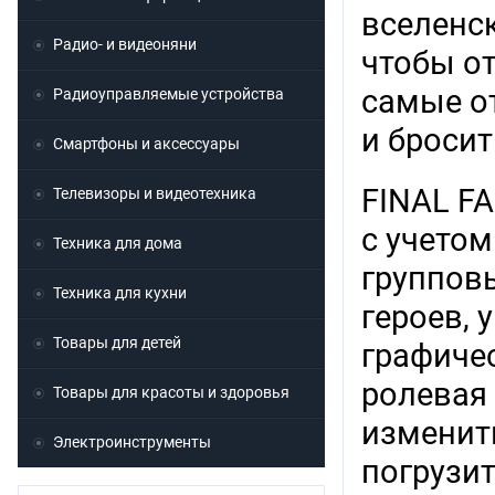
вселенск
Радио- и видеоняни
чтобы о
самые о
Радиоуправляемые устройства
и бросит
Смартфоны и аксессуары
FINAL F
Телевизоры и видеотехника
с учето
Техника для дома
группов
Техника для кухни
героев,
Товары для детей
графиче
ролевая
Товары для красоты и здоровья
изменить
Электроинструменты
погрузит