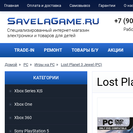
Главная
Оплата и доставка
Самовывоз
Гарантии
О на
+7 (9
Рабо
Cпециализированный интернет-магазин
электроники и товаров для детей
TRADE-IN
РЕМОНТ
ТОВАРЫ Б/У
АКЦИИ
Домой
PC
Игры на PC
Lost Planet 3 Jewel (PC)
КАТЕГОРИИ
Lost Pl
Xbox Series X|S
Xbox One
Xbox 360
Sony PlayStation 5