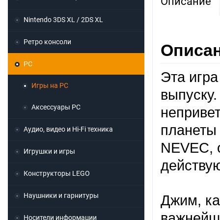
Описание
Nintendo 3DS XL / 2DS XL
Ретро консоли
Описани
PC
Эта игра
Игры на PC
выпуску.
Аксессуары PC
непривет
планеты
Аудио, видео и Hi-Fi техника
NEVEC, о
Игрушки и игры
действу
Конструкторы LEGO
Наушники и гарнитуры
Джим, ка
важнейше
Носители информации