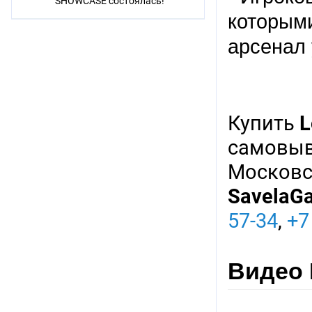
SHOWCASE состоялась!
которым
арсенал 
Купить
L
самовыв
Московск
SavelaG
57-34
,
+7
Видео L