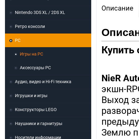
Описание
Nintendo 3DS XL / 2DS XL
Ретро консоли
Описан
PC
Купить 
Игры на PC
Аксессуары PC
NieR
Aut
Аудио, видео и Hi-Fi техника
экшн-RPG
Игрушки и игры
Выход за
разворач
Конструкторы LEGO
предыду
Наушники и гарнитуры
Землю п
Носители информации