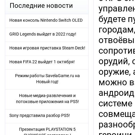
Последние новости
управле
будете 
Новая консоль Nintendo Switch OLED
городам
GRID Legends выйдет в 2022 году!
отвоёвы
Новая игровая приставка Steam Deck!
сопроти
орудий, 
Новая FIFA 22 выйдет 1 октября!
оружие,
Режим работы SavelaGame.ru на
можно в
Новый год!
андроид
Новые медиа-развлечения и
системе
потоковые приложения на PS5!
совмещая
Sony представила разбор PS5!
разнооб
Презентация PLAYSTATION 5