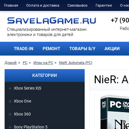
Главная
Оплата и доставка
Самовывоз
Гарантии
О на
+7 (9
Рабо
Cпециализированный интернет-магазин
электроники и товаров для детей
TRADE-IN
РЕМОНТ
ТОВАРЫ Б/У
АКЦИИ
Домой
PC
Игры на PC
NieR: Automata (PC)
КАТЕГОРИИ
NieR: 
Xbox Series X|S
Xbox One
Xbox 360
Sony PlayStation 5