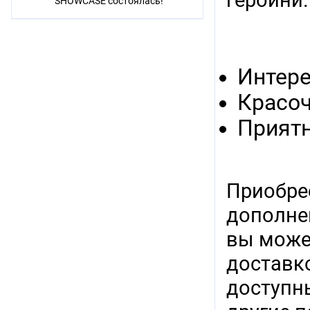
героини.
SHOWCASE состоялась!
Интер
Красоч
Прият
Приобре
дополнен
вы може
доставко
доступн