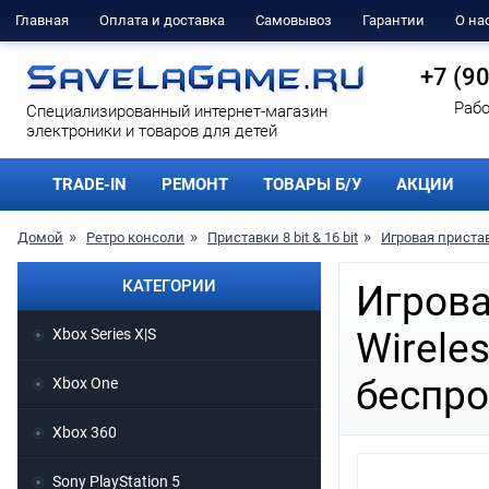
Главная
Оплата и доставка
Самовывоз
Гарантии
О на
+7 (9
Рабо
Cпециализированный интернет-магазин
электроники и товаров для детей
TRADE-IN
РЕМОНТ
ТОВАРЫ Б/У
АКЦИИ
Домой
Ретро консоли
Приставки 8 bit & 16 bit
Игровая пристав
КАТЕГОРИИ
Игрова
Xbox Series X|S
Wirele
беспро
Xbox One
Xbox 360
Sony PlayStation 5