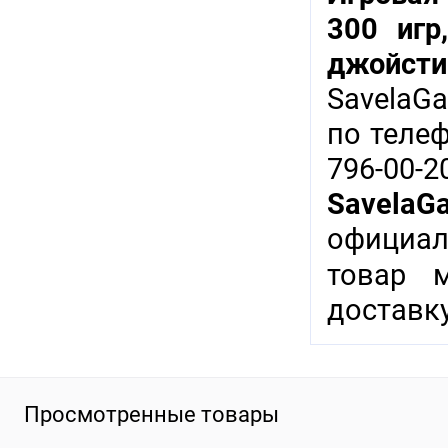
300 игр
джойсти
SavelaG
по теле
796-00-
SavelaG
официал
товар 
доставку
Просмотренные товары