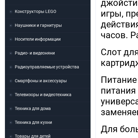
джойсти
игры, п
Конструкторы LEGO
действия
Наушники и гарнитуры
часов. Р
Носители информации
Слот дл
Радио- и видеоняни
картридж
Радиоуправляемые устройства
Питание
Смартфоны и аксессуары
питания
Телевизоры и видеотехника
универс
Техника для дома
заменя
Техника для кухни
Для бол
Товары для детей