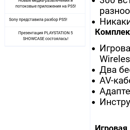
300 вс
Новые медиа-развлечения и
потоковые приложения на PS5!
разно
Никаки
Sony представила разбор PS5!
Комплек
Презентация PLAYSTATION 5
SHOWCASE состоялась!
Игрова
Wirele
Два б
AV-каб
Адапте
Инстр
Игровая 