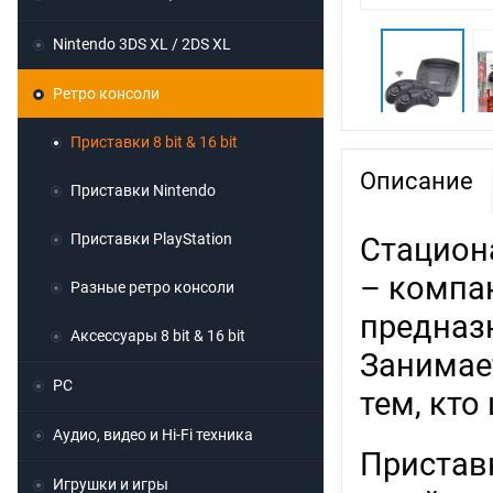
Nintendo 3DS XL / 2DS XL
Ретро консоли
Приставки 8 bit & 16 bit
Описание
Приставки Nintendo
Приставки PlayStation
Стациона
– компак
Разные ретро консоли
предназ
Аксессуары 8 bit & 16 bit
Занимае
PC
тем, кто
Аудио, видео и Hi-Fi техника
Пристав
Игрушки и игры