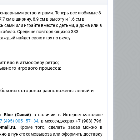
егендарными ретро-играми. Теперь все любимые 8-
 см в ширину, 8,9 см в высоту и 1,6 см в
 сами или играйте вместе с детьми, а дома или в
ю кабеля. Среди не повторяющихся 333
, каждый найдет свою игру по вкусу.
ят вас в атмосферу ретро;
рывного игрового процесса;
 боковых сторонах расположены левый и
 Blue (Синий)
в наличии в Интернет-магазине
7 ⟨495⟩ 005–57–34
, в мессенджерах +7 (903) 796-
mail.ru
. Кроме того, сделать заказ можно в
но в пункте самовывоза или оформить доставку