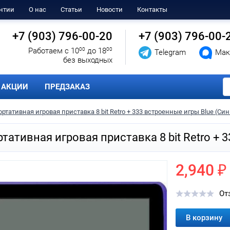
нтии
О нас
Статьи
Новости
Контакты
+7 (903) 796-00-20
+7 (903) 796-00-
Работаем с 10
00
до 18
00
Telegram
Мак
без выходных
АКЦИИ
ПРЕДЗАКАЗ
ортативная игровая приставка 8 bit Retro + 333 встроенные игры Blue (Си
тативная игровая приставка 8 bit Retro + 
2,940 ₽
От
В корзину