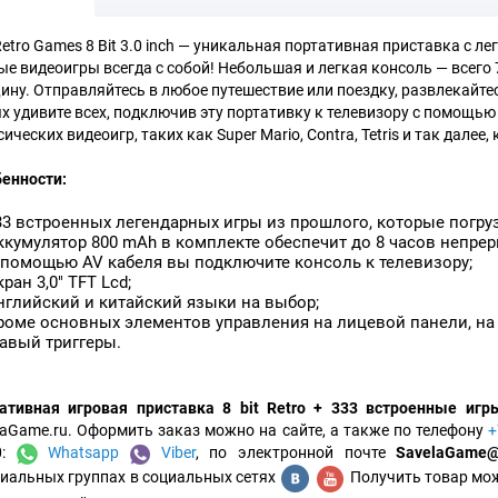
Retro Games 8 Bit 3.0 inch — уникальная портативная приставка с л
е видеоигры всегда с собой! Небольшая и легкая консоль — всего 7,7
ину. Отправляйтесь в любое путешествие или поездку, развлекайтесь
ях удивите всех, подключив эту портативку к телевизору с помощь
ических видеоигр, таких как Super Mario, Contra, Tetris и так далее
енности:
3 встроенных легендарных игры из прошлого, которые погруз
кумулятор 800 mAh в комплекте обеспечит до 8 часов непре
помощью AV кабеля вы подключите консоль к телевизору;
ран 3,0" TFT Lcd;
глийский и китайский языки на выбор;
оме основных элементов управления на лицевой панели, на
авый триггеры.
ативная игровая приставка 8 bit Retro + 333 встроенные игры
laGame.ru. Оформить заказ можно на сайте, а также по телефону
+
0:
Whatsapp
Viber
, по электронной почте
SavelaGame@
иальных группах в социальных сетях
Получить товар мож