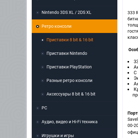
Nintendo 3DS XL / 2DS XL
333 
битны
толщ
Ретро консоли
гост
класс
Приставки 8 bit & 16 bit
Особ
Приставки Nintendo
33
Приставки PlayStation
Ак
С 
Эк
Разные ретро консоли
Ан
Кр
Аксессуары 8 bit & 16 bit
пр
PC
Порт
Save
Аудио, видео и Hi-Fi техника
00-2
офиц
Игрушки и игры