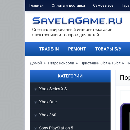
Главная
Оплата и доставка
Самовывоз
Гара
Cпециализированный интернет-магазин
электроники и товаров для детей
TRADE-IN
РЕМОНТ
ТОВАРЫ Б/У
Домой
Ретро консоли
Приставки 8 bit & 16 bit
П
КАТЕГОРИИ
Пор
Xbox Series X|S
Xbox One
Xbox 360
Sony PlayStation 5