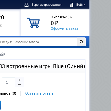
Зарегистрироваться
Войти
20
В корзине (
0
)
0 ₽
с
Оформить заказ
ний)
333 встроенные игры Blue (Синий)
+
—
зывов (0)
Оставить отзыв