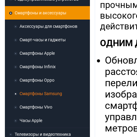
прочным
Смартфоны и аксессуары
высоког
действи
Аксессуары для смартфонов
Смарт-часы и гаджеты
ОДНИМ 
Смартфоны Apple
Обновл
Смартфоны Infinix
рассто
перели
Смартфоны Oppo
изобра
Смартфоны Samsung
смартф
Смартфоны Vivo
управл
Часы Apple
метров
Телевизоры и видеотехника