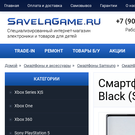
Главная
Оплата и доставка
Самовывоз
Гарантии
О на
+7 (9
Рабо
Cпециализированный интернет-магазин
электроники и товаров для детей
TRADE-IN
РЕМОНТ
ТОВАРЫ Б/У
АКЦИИ
Домой
Смартфоны и аксессуары
Смартфоны Samsung
Смартф
КАТЕГОРИИ
Смартф
Xbox Series X|S
Black 
Xbox One
Xbox 360
Sony PlayStation 5