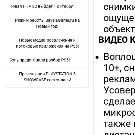
снимки
Новая FIFA 22 выйдет 1 октября!
ощущен
Режим работы SavelaGame.ru на
объект
Новый год!
ВИДЕО 
Новые медиа-развлечения и
потоковые приложения на PS5!
Воплощ
Sony представила разбор PS5!
10+, с
Презентация PLAYSTATION 5
реклам
SHOWCASE состоялась!
Усовер
сделае
микроф
также 
дистан