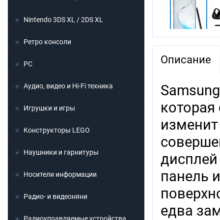
Nintendo 3DS XL / 2DS XL
Ретро консоли
Описание
PC
Аудио, видео и Hi-Fi техника
Samsung 
которая 
Игрушки и игры
изменит
Конструкторы LEGO
соверше
Наушники и гарнитуры
дисплей
панель и
Носители информации
поверхн
Радио- и видеоняни
едва за
Радиоуправляемые устройства