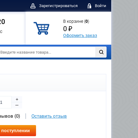
Зарегистрироваться
Войти
20
В корзине (
0
)
0 ₽
с
Оформить заказ
+
—
зывов (0)
Оставить отзыв
 поступлении