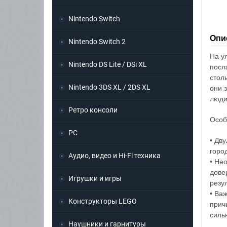
Nintendo Switch
Опи
Nintendo Switch 2
На у
Nintendo DS Lite / DSi XL
посл
стол
Nintendo 3DS XL / 2DS XL
они 
люд
Ретро консоли
Особ
PC
• Дв
горо
Аудио, видео и Hi-Fi техника
• Не
дове
Игрушки и игры
резу
• Ва
Конструкторы LEGO
прич
силь
Наушники и гарнитуры