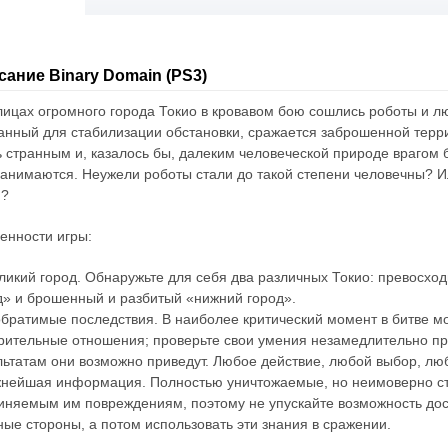
сание Binary Domain (PS3)
лицах огромного города Токио в кровавом бою сошлись роботы и 
анный для стабилизации обстановки, сражается заброшенной терр
ь странным и, казалось бы, далеким человеческой природе врагом 
занимаются. Неужели роботы стали до такой степени человечны? И
и?
енности игры:
уликий город. Обнаружьте для себя два различных Токио: превосх
д» и брошенный и разбитый «нижний город».
обратимые последствия. В наиболее критический момент в битве мо
рительные отношения; проверьте свои умения незамедлительно пр
льтатам они возможно приведут. Любое действие, любой выбор, лю
жнейшая информация. Полностью уничтожаемые, но неимоверно ст
иняемым им повреждениям, поэтому не упускайте возможность доск
ные стороны, а потом использовать эти знания в сражении.