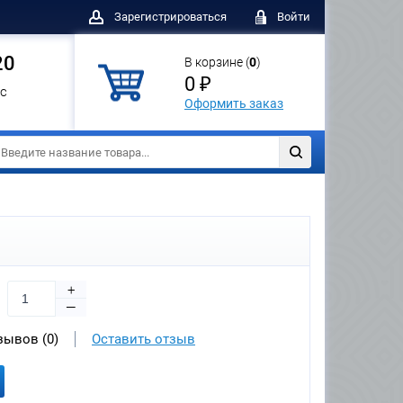
Зарегистрироваться
Войти
20
В корзине (
0
)
0 ₽
с
Оформить заказ
+
—
зывов (0)
Оставить отзыв