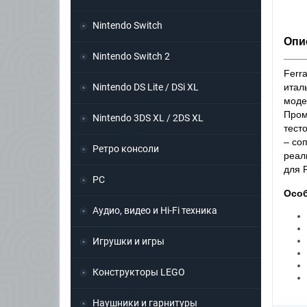
Nintendo Switch
Опис
Nintendo Switch 2
Ferr
Nintendo DS Lite / DSi XL
итал
модел
Пром
Nintendo 3DS XL / 2DS XL
тест
– со
Ретро консоли
реал
для 
PC
Особ
Аудио, видео и Hi-Fi техника
Игрушки и игры
Конструкторы LEGO
Наушники и гарнитуры