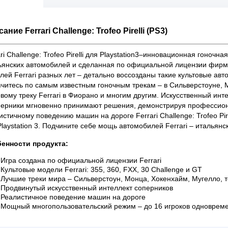
ание Ferrari Challenge: Trofeo Pirelli (PS3)
ari Challenge: Trofeo Pirelli для Playstation3–инновационная гоноч
ьянских автомобилей и сделанная по официальной лицензии фирмы 
ей Ferrari разных лет – детально воссозданы такие культовые авто, 
читесь по самым известным гоночным трекам – в Сильверстоуне, 
овому треку Ferrari в Фиорано и многим другим. Искусственный инте
перники мгновенно принимают решения, демонстрируя профессион
истичному поведению машин на дороге Ferrari Challenge: Trofeo Pir
Playstation 3. Подчините себе мощь автомобилей Ferrari – итальян
енности продукта:
Игра создана по официальной лицензии Ferrari
Культовые модели Ferrari: 355, 360, FXX, 30 Challenge и GT
Лучшие треки мира – Сильверстоун, Монца, Хокенхайм, Мугелло, т
Продвинутый искусственный интеллект соперников
Реалистичное поведение машин на дороге
Мощный многопользовательский режим – до 16 игроков одноврем