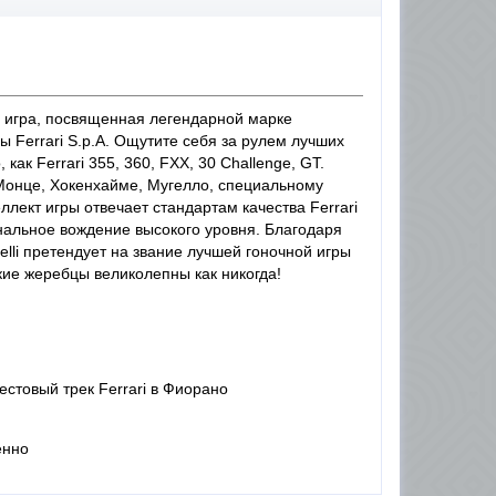
ная игра, посвященная легендарной марке
Ferrari S.p.A. Ощутите себя за рулем лучших
как Ferrari 355, 360, FXX, 30 Challenge, GT.
Монце, Хокенхайме, Мугелло, специальному
ллект игры отвечает стандартам качества Ferrari
альное вождение высокого уровня. Благодаря
elli претендует на звание лучшей гоночной игры
ские жеребцы великолепны как никогда!
естовый трек Ferrari в Фиорано
енно