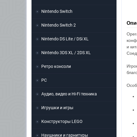
Nintendo Switch
Опис
Nintendo Switch 2
Oper
Nintendo DS Lite / DSi XL
конф
и ки
Nintendo 3DS XL / 2DS XL
Соед
Игро
Ретро консоли
благ
PC
Особ
Аудио, видео и Hi-Fi техника
Игрушки и игры
Конструкторы LEGO
Наушники и гарнитуры