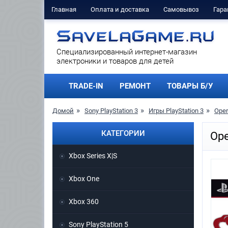
Главная
Оплата и доставка
Самовывоз
Гара
Cпециализированный интернет-магазин
электроники и товаров для детей
TRADE-IN
РЕМОНТ
ТОВАРЫ Б/У
Домой
Sony PlayStation 3
Игры PlayStation 3
Oper
КАТЕГОРИИ
Ope
Xbox Series X|S
Xbox One
Xbox 360
Sony PlayStation 5