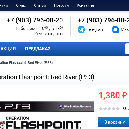
нтии
О нас
Статьи
Новости
Контакты
+7 (903) 796-00-20
+7 (903) 796-00-
Работаем с 10
00
до 18
00
Telegram
Мак
без выходных
АКЦИИ
ПРЕДЗАКАЗ
ation Flashpoint: Red River (PS3)
ration Flashpoint: Red River (PS3)
1,380 ₽
От
В корзину