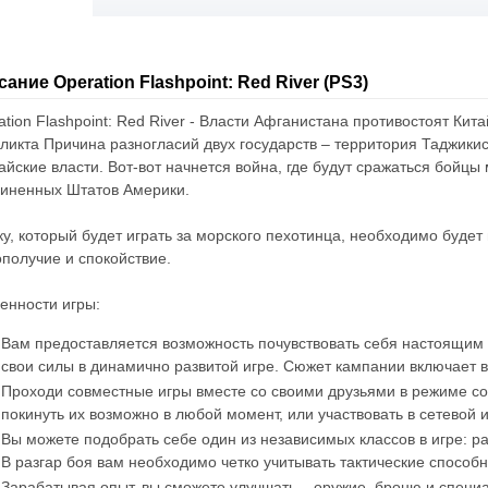
ание Operation Flashpoint: Red River (PS3)
ation Flashpoint: Red River - Власти Афганистана противостоят Кит
ликта Причина разногласий двух государств – территория Таджикис
тайские власти. Вот-вот начнется война, где будут сражаться бойц
иненных Штатов Америки.
ку, который будет играть за морского пехотинца, необходимо будет
ополучие и спокойствие.
енности игры:
Вам предоставляется возможность почувствовать себя настоящим
свои силы в динамично развитой игре. Сюжет кампании включает в 
Проходи совместные игры вместе со своими друзьями в режиме со
покинуть их возможно в любой момент, или участвовать в сетевой 
Вы можете подобрать себе один из независимых классов в игре: ра
В разгар боя вам необходимо четко учитывать тактические способн
Зарабатывая опыт, вы сможете улучшать – оружие, броню и специ