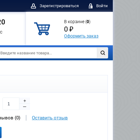
Зарегистрироваться
Войти
20
В корзине (
0
)
0 ₽
с
Оформить заказ
+
—
зывов (0)
Оставить отзыв