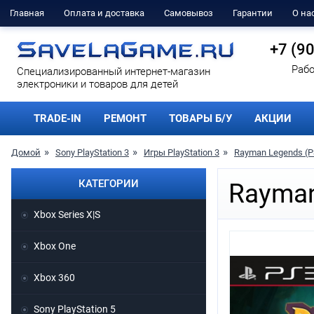
Главная
Оплата и доставка
Самовывоз
Гарантии
О на
+7 (9
Рабо
Cпециализированный интернет-магазин
электроники и товаров для детей
TRADE-IN
РЕМОНТ
ТОВАРЫ Б/У
АКЦИИ
Домой
Sony PlayStation 3
Игры PlayStation 3
Rayman Legends (P
КАТЕГОРИИ
Rayman
Xbox Series X|S
Xbox One
Xbox 360
Sony PlayStation 5