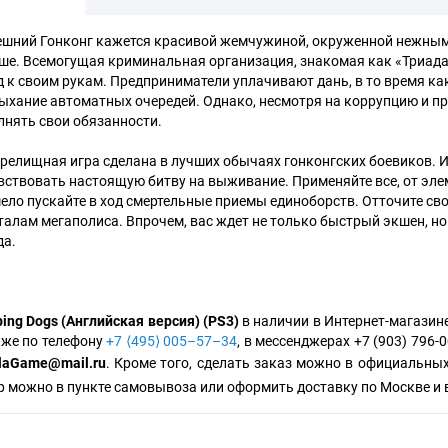
шний Гонконг кажется красивой жемчужиной, окруженной нежным м
ше. Всемогущая криминальная организация, знакомая как «Триада
д к своим рукам. Предприниматели уплачивают дань, в то время ка
ыхание автоматных очередей. Однако, несмотря на коррупцию и пр
лнять свои обязанности.
зрелищная игра сделана в лучших обычаях гонконгских боевиков. И
вствовать настоящую битву на выживание. Применяйте все, от эле
мело пускайте в ход смертельные приемы единоборств. Отточите с
талам мегаполиса. Впрочем, вас ждет не только быстрый экшен, но
да.
ping Dogs (Английская версия) (PS3)
в наличии в Интернет-магазине
кже по телефону
+7 ⟨495⟩ 005–57–34
, в мессенджерах +7 (903) 796-0
laGame@mail.ru
. Кроме того, сделать заказ можно в официальны
р можно в пункте самовывоза или оформить доставку по Москве и 