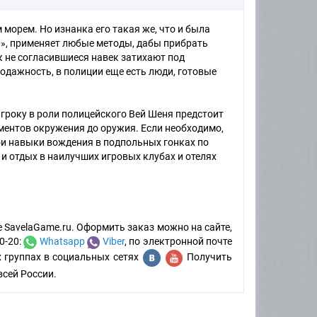
орем. Но изнанка его такая же, что и была
», применяет любые методы, дабы прибрать
к не согласившиеся навек затихают под
одажность, в полиции еще есть люди, готовые
гроку в роли полицейского Вей Шеня предстоит
ментов окружения до оружия. Если необходимо,
вои навыки вождения в подпольных гонках по
 и отдых в наилучших игровых клубах и отелях
 SavelaGame.ru. Оформить заказ можно на сайте,
0-20:
Whatsapp
Viber
, по электронной почте
х группах в социальных сетях
Получить
всей России.