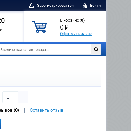
Зарегистрироваться
Войти
20
В корзине (
0
)
0 ₽
с
Оформить заказ
+
—
зывов (0)
Оставить отзыв