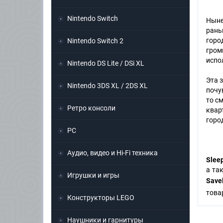
Nintendo Switch
Ныне
рань
горо
Nintendo Switch 2
гром
испо
Nintendo DS Lite / DSi XL
Эта 
Nintendo 3DS XL / 2DS XL
почу
то с
Ретро консоли
квар
горо
PC
Аудио, видео и Hi-Fi техника
Slee
а та
Игрушки и игры
Save
това
Конструкторы LEGO
Наушники и гарнитуры