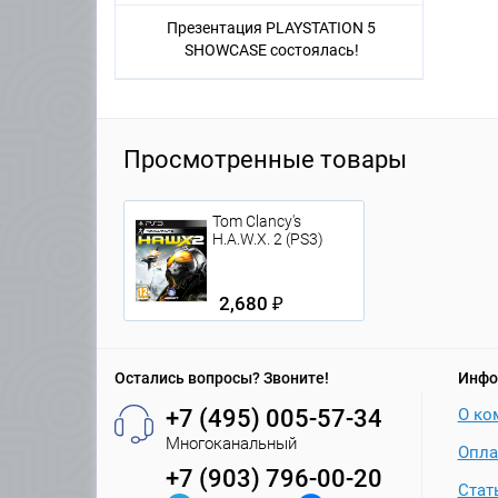
Презентация PLAYSTATION 5
SHOWCASE состоялась!
Просмотренные товары
Tom Clancy's
H.A.W.X. 2 (PS3)
2,680 ₽
Остались вопросы? Звоните!
Инфо
+7 (495) 005-57-34
О ко
Многоканальный
Опла
+7 (903) 796-00-20
Стат