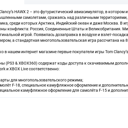
Clancy’s HAWX 2 – это футуристический авиасимулятор, в котором
шленными самолетами, сражаясь над различными территориями,
ника, среди которых Арктика, Индийский океан и даже Москва. В 
оны конфликта: Россия, Соединенные Штаты и Великобритания. Ми
игинальной игрой. Появилась дозаправка в воздухе и взлет-посад
вером, а стандартная многопользовательская игра рассчитана на 8
ко в нашем интернет магазине первые покупатели игры Tom Clancy’
ны (PS3 & XBOX360) содержат коды доступа к скачиваемым дополнен
ork и XBOX Live соответственно:
карты для многопользовательского режима;
молёт F-18, специальное камуфляжное оформление и дополнительн
ециальное камуфляжное оформление для самолёта F-15 и дополнит