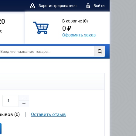
Зарегистрироваться
Войти
20
В корзине (
0
)
0 ₽
с
Оформить заказ
+
—
зывов (0)
Оставить отзыв