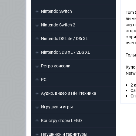
Nintendo Switch
Tom 
вымы
спут
Nintendo Switch 2
стор
с ор
Nintendo DS Lite / DSi XL
вчет
Nintendo 3DS XL / 2DS XL
Толь
Ретро консоли
Купо
Netw
PC
2 
Са
Аудио, видео и Hi-Fi техника
Сп
Игрушки и игры
Конструкторы LEGO
Наушники и гарнитуры