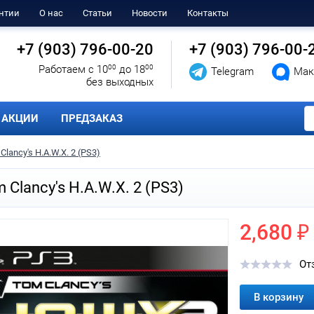
нтии
О нас
Статьи
Новости
Контакты
+7 (903) 796-00-20
+7 (903) 796-00-
Работаем с 10
00
до 18
00
Telegram
Мак
без выходных
АКЦИИ
ПРЕДЗАКАЗ
Clancy's H.A.W.X. 2 (PS3)
 Clancy's H.A.W.X. 2 (PS3)
2,680 ₽
От
В корзину