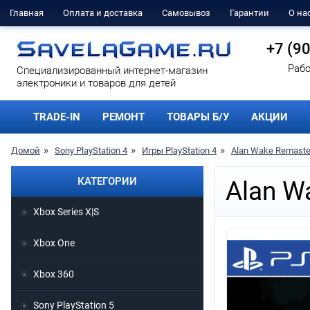
Главная
Оплата и доставка
Самовывоз
Гарантии
О на
+7 (9
Рабо
Cпециализированный интернет-магазин
электроники и товаров для детей
TRADE-IN
РЕМОНТ
ТОВАРЫ Б/У
АКЦИИ
Домой
Sony PlayStation 4
Игры PlayStation 4
Alan Wake Remaste
КАТЕГОРИИ
Alan W
Xbox Series X|S
Xbox One
Xbox 360
Sony PlayStation 5