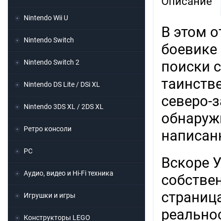
Описание
Nintendo Wii U
В этом 
Nintendo Switch
боевике
Nintendo Switch 2
поиски 
таинств
Nintendo DS Lite / DSi XL
северо-
Nintendo 3DS XL / 2DS XL
обнаруж
Ретро консоли
написанн
PC
Вскоре 
Аудио, видео и Hi-Fi техника
собстве
страница
Игрушки и игры
реально
Конструкторы LEGO