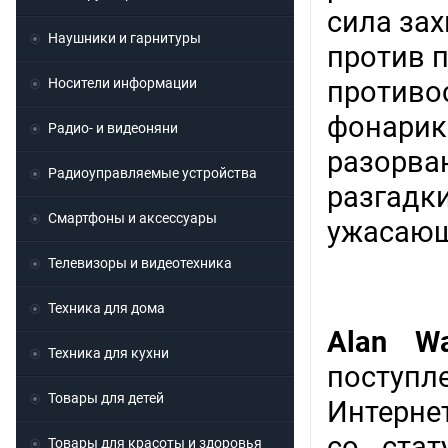
сила зах
Наушники и гарнитуры
против п
Носители информации
противо
фонарико
Радио- и видеоняни
разорва
Радиоуправляемые устройства
разгадк
Смартфоны и аксессуары
ужасающ
Телевизоры и видеотехника
Техника для дома
Alan W
Техника для кухни
поступл
Товары для детей
Интерне
со стат
Товары для красоты и здоровья