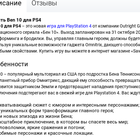
исание
Отзывы
ть Ben 10 для PS4
10 для
PS4
– это новая
игра для PlayStation 4
от компании Outright 
ационного сериала «Бен 10». Выход запланирован на 31 октября 20
форминга и бродилки. Вы, управляя главным героем, должны буде
льзуя уникальные возможности гаджета Omnitrix, дающего способ
обыми свойствами. Купить игру вы можете в интернет магазине «Sa
бенности
10 – популярный мультсериал из США про подростка Бена Теннисон
ланетный прибор Омнитрикс, дающий ему способность превращатьс
овится защитником Земли и предотвращает нападения преступнико
лючения подстерегают вас в свежей игре для Playstation 4. Вас ждут
хватывающий сюжет с юмором и интересными персонажами;
 уникальных форм трансформации главного героя;
и новых эпизода из жизни Бена;
сштабное приключение, в котором вы спасете весь мир;
ловоломки, яркие сражения и погони;
бимые персонажи и красочные локации.