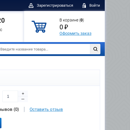
Зарегистрироваться
Войти
20
В корзине (
0
)
0 ₽
с
Оформить заказ
+
—
зывов (0)
Оставить отзыв