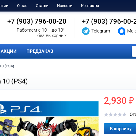
нтии
О нас
Статьи
Новости
Контакты
+7 (903) 796-00-20
+7 (903) 796-00-
Работаем с 10
00
до 18
00
Telegram
Мак
без выходных
АКЦИИ
ПРЕДЗАКАЗ
10 (PS4)
 10 (PS4)
2,930 ₽
От
В корзину