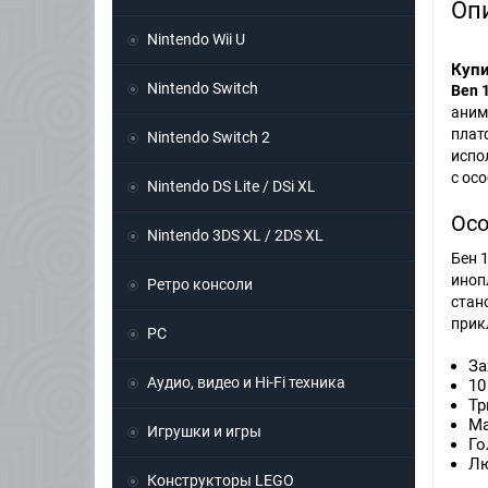
Оп
Nintendo Wii U
Купи
Nintendo Switch
Ben 
аним
плат
Nintendo Switch 2
испо
с ос
Nintendo DS Lite / DSi XL
Осо
Nintendo 3DS XL / 2DS XL
Бен 
иноп
Ретро консоли
стан
прик
PC
За
Аудио, видео и Hi-Fi техника
10
Тр
Ма
Игрушки и игры
Го
Лю
Конструкторы LEGO