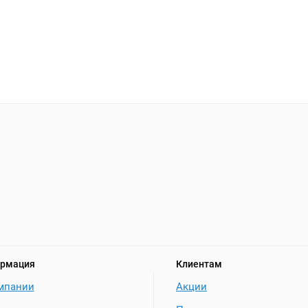
рмация
Клиентам
мпании
Акции