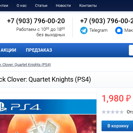
нтии
О нас
Статьи
Новости
Контакты
+7 (903) 796-00-20
+7 (903) 796-00-
Работаем с 10
00
до 18
00
Telegram
Мак
без выходных
АКЦИИ
ПРЕДЗАКАЗ
k Clover: Quartet Knights (PS4)
ck Clover: Quartet Knights (PS4)
1,980 ₽
От
В корзину