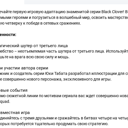
ечайте первую игровую адаптацию знаменитой серии Black Clover! В
мыми героями и погрузиться в волшебный мир, освоить мастерств
ую четверку к победе в сетевых сражениях.
енности:
гический шутер от третьего лица
ебство – неотъемлемая часть шутера от третьего лица. Используйт
шьте на врага всю свою силу и мощь.
и участии автора серии
жник и создатель серии Юки Табата разработал иллюстрации для сюж
е совершенно нового персонажа, эксклюзивного для игры.
вые события
мо сюжетной линии по мотивам сериала вас ждет совершенно новая
Squad.
вместная игра
диняйтесь с тремя друзьями и сражайтесь в битвах четыре на четы
торых потребуется тщательно продумать свою стратегию.