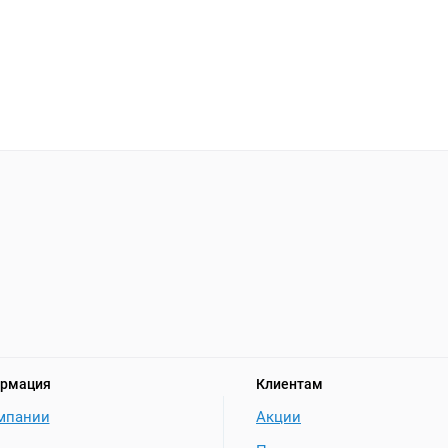
рмация
Клиентам
мпании
Акции