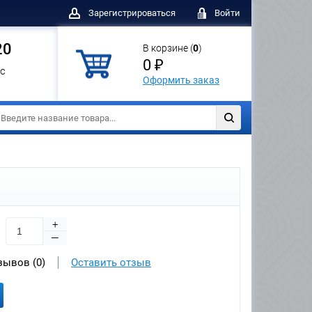
Зарегистрироваться
Войти
20
В корзине (
0
)
0 ₽
с
Оформить заказ
+
—
зывов (0)
Оставить отзыв