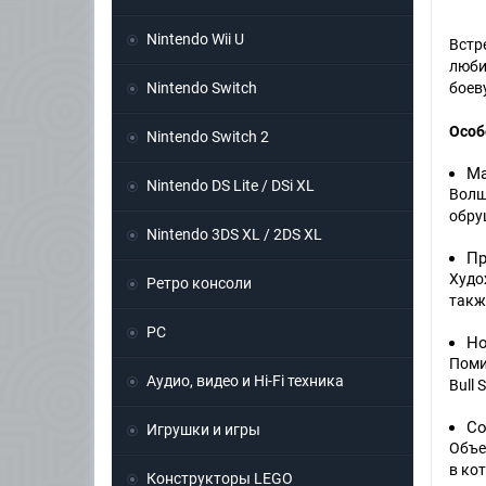
Nintendo Wii U
Встр
люби
Nintendo Switch
боев
Особ
Nintendo Switch 2
Ма
Nintendo DS Lite / DSi XL
Волш
обру
Nintendo 3DS XL / 2DS XL
Пр
Худо
Ретро консоли
такж
PC
Но
Поми
Аудио, видео и Hi-Fi техника
Bull 
Со
Игрушки и игры
Объе
в ко
Конструкторы LEGO