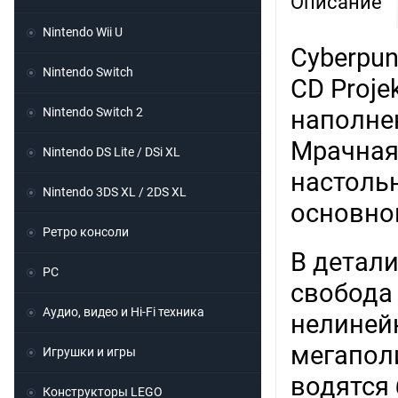
Описание
Nintendo Wii U
Cyberpu
Nintendo Switch
CD Proje
Nintendo Switch 2
наполне
Мрачная 
Nintendo DS Lite / DSi XL
настольн
Nintendo 3DS XL / 2DS XL
основно
Ретро консоли
В детали
PC
свобода 
Аудио, видео и Hi-Fi техника
нелиней
мегаполи
Игрушки и игры
водятся
Конструкторы LEGO