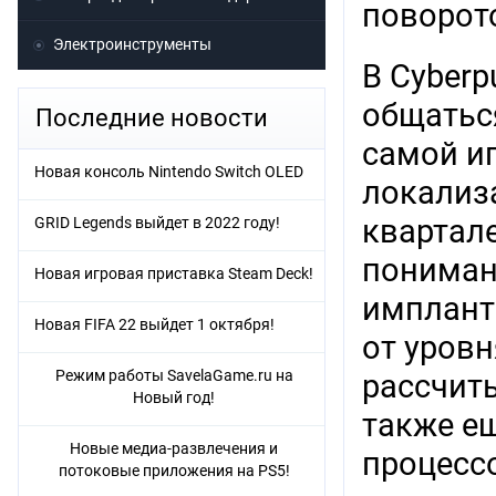
поворот
Электроинструменты
В Cyberp
общатьс
Последние новости
самой и
Новая консоль Nintendo Switch OLED
локализа
квартале
GRID Legends выйдет в 2022 году!
понимани
Новая игровая приставка Steam Deck!
импланта
Новая FIFA 22 выйдет 1 октября!
от уровн
Режим работы SavelaGame.ru на
рассчит
Новый год!
также е
Новые медиа-развлечения и
процесс
потоковые приложения на PS5!