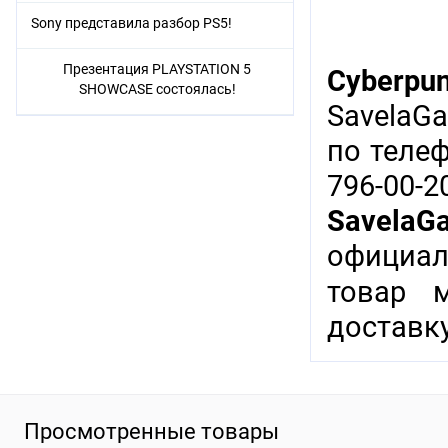
Sony представила разбор PS5!
Презентация PLAYSTATION 5
Cyberpu
SHOWCASE состоялась!
SavelaG
по теле
796-00-
SavelaG
официал
товар 
доставку
Просмотренные товары