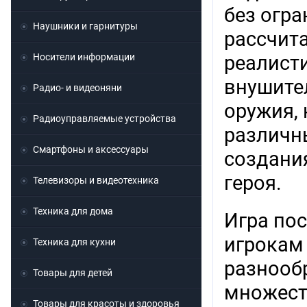
без огра
Наушники и гарнитуры
рассчита
Носители информации
реалист
внушите
Радио- и видеоняни
оружия, 
Радиоуправляемые устройства
различн
Смартфоны и аксессуары
создания
героя.
Телевизоры и видеотехника
Техника для дома
Игра пос
игрокам
Техника для кухни
разнооб
Товары для детей
множест
Товары для красоты и здоровья