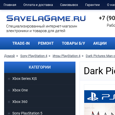
Главная
Оплата и доставка
Самовывоз
Гарантии
О на
+7 (9
Рабо
Cпециализированный интернет-магазин
электроники и товаров для детей
TRADE-IN
РЕМОНТ
ТОВАРЫ Б/У
АКЦИИ
Домой
Sony PlayStation 4
Игры PlayStation 4
Dark Pictures Man 
КАТЕГОРИИ
Dark P
Xbox Series X|S
Xbox One
Xbox 360
Sony PlayStation 5