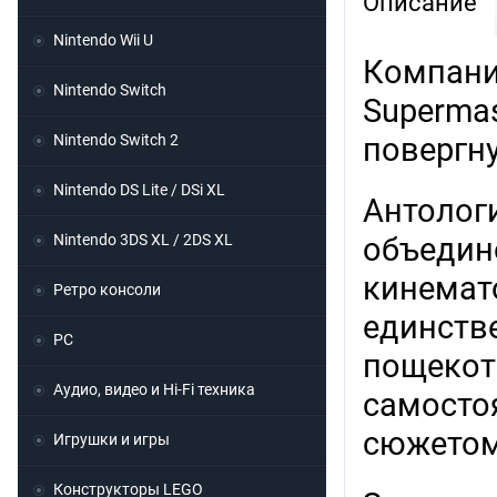
Описание
Nintendo Wii U
Компания
Nintendo Switch
Superma
Nintendo Switch 2
повергну
Nintendo DS Lite / DSi XL
Антологи
Nintendo 3DS XL / 2DS XL
объедин
кинемат
Ретро консоли
единстве
PC
пощекот
Аудио, видео и Hi-Fi техника
самосто
сюжетом
Игрушки и игры
Конструкторы LEGO