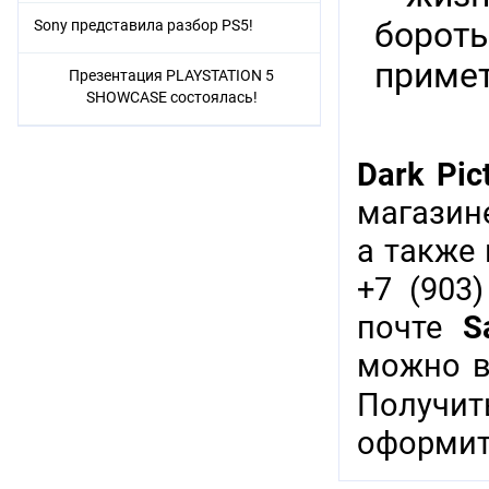
бороть
Sony представила разбор PS5!
приме
Презентация PLAYSTATION 5
SHOWCASE состоялась!
Dark Pic
магазине
а также
+7 (903)
почте
S
можно в
Получи
оформит