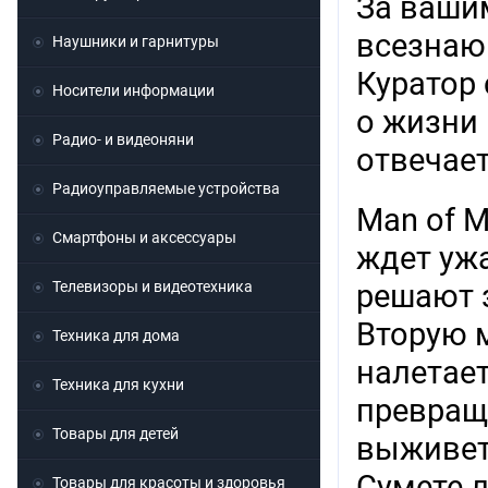
За ваши
всезнаю
Наушники и гарнитуры
Куратор 
Носители информации
о жизни 
Радио- и видеоняни
отвечает
Радиоуправляемые устройства
Man of M
Смартфоны и аксессуары
ждет ужа
Телевизоры и видеотехника
решают з
Вторую 
Техника для дома
налетает
Техника для кухни
превраща
Товары для детей
выживет?
Сумете л
Товары для красоты и здоровья