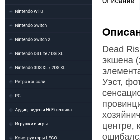
Описание
Nintendo Wii U
Nintendo Switch
Описан
Nintendo Switch 2
Dead Ris
Nintendo DS Lite / DSi XL
экшена (ж
Nintendo 3DS XL / 2DS XL
элемента
Уэст, фо
Ретро консоли
сенсаци
PC
провинци
Аудио, видео и Hi-Fi техника
хозяйнич
центре, 
Игрушки и игры
ошибался
Конструкторы LEGO