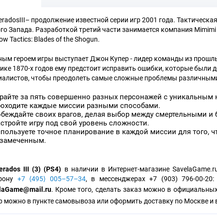
eradosIII– продолжение известной серии игр 2001 года. Тактическа
го Запада. Разработкой третий части занимается компания Mimim
w Tactics: Blades of the Shogun.
ным героем игры выступает Джон Купер - лидер команды из прошлы
ике 1870-х годов ему предстоит исправить ошибки, которые были
иалистов, чтобы преодолеть самые сложные проблемы различным
райте за пять совершенно разных персонажей с уникальным
оходите каждые миссии разными способами.
беждайте своих врагов, делая выбор между смертельными и 
стройте игру под свой уровень сложности.
пользуете точное планирование в каждой миссии для того, ч
замеченным.
rados III (3) (PS4)
в наличии в Интернет-магазине SavelaGame.r
ефону
+7 ⟨495⟩ 005–57–34
, в мессенджерах +7 (903) 796-00-20
laGame@mail.ru
. Кроме того, сделать заказ можно в официальны
р можно в пункте самовывоза или оформить доставку по Москве и 