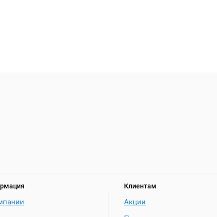
рмация
Клиентам
мпании
Акции