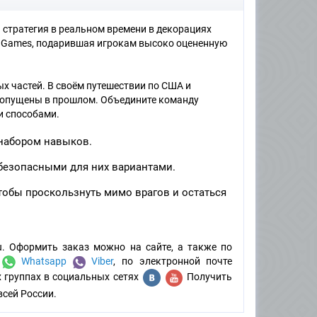
я стратегия в реальном времени в декорациях
i Games, подарившая игрокам высоко оцененную
х частей. В своём путешествии по США и
 допущены в прошлом. Объедините команду
и способами.
 набором навыков.
безопасными для них вариантами.
тобы проскользнуть мимо врагов и остаться
u. Оформить заказ можно на сайте, а также по
:
Whatsapp
Viber
, по электронной почте
х группах в социальных сетях
Получить
всей России.