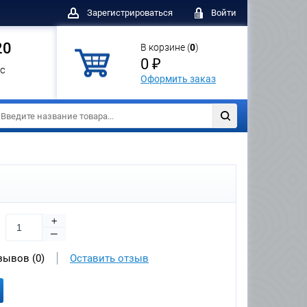
Зарегистрироваться
Войти
20
В корзине (
0
)
0 ₽
с
Оформить заказ
+
—
зывов (0)
Оставить отзыв