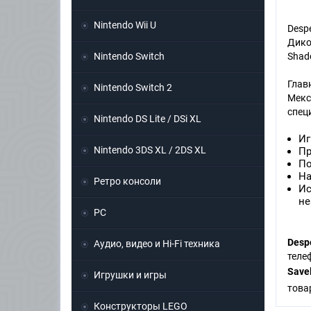
Nintendo Wii U
Desp
Дико
Nintendo Switch
Shado
Глав
Nintendo Switch 2
Мекс
спец
Nintendo DS Lite / DSi XL
Иг
Nintendo 3DS XL / 2DS XL
Пр
По
На
Ретро консоли
Ис
не
PC
Despe
Аудио, видео и Hi-Fi техника
тел
Save
Игрушки и игры
това
Конструкторы LEGO