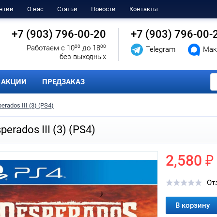
нтии
О нас
Статьи
Новости
Контакты
+7 (903) 796-00-20
+7 (903) 796-00-
Работаем с 10
00
до 18
00
Telegram
Мак
без выходных
АКЦИИ
ПРЕДЗАКАЗ
erados III (3) (PS4)
perados III (3) (PS4)
2,580 ₽
От
В корзину