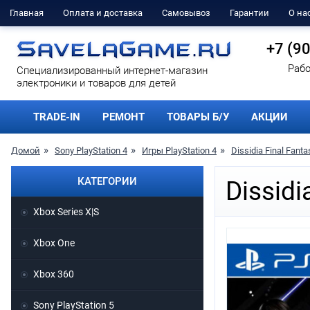
Главная
Оплата и доставка
Самовывоз
Гарантии
О на
+7 (9
Рабо
Cпециализированный интернет-магазин
электроники и товаров для детей
TRADE-IN
РЕМОНТ
ТОВАРЫ Б/У
АКЦИИ
Домой
Sony PlayStation 4
Игры PlayStation 4
Dissidia Final Fant
КАТЕГОРИИ
Dissidi
Xbox Series X|S
Xbox One
Xbox 360
Sony PlayStation 5