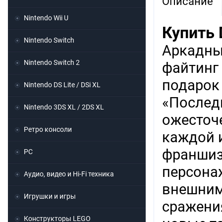
Описание
Nintendo Wii U
Купить D
Nintendo Switch
Аркадн
Nintendo Switch 2
файтинг
подарок
Nintendo DS Lite / DSi XL
«Последн
Nintendo 3DS XL / 2DS XL
ожесточ
Ретро консоли
каждой и
франшиз
PC
персона
Аудио, видео и Hi-Fi техника
внешним
Игрушки и игры
сражения
Конструкторы LEGO