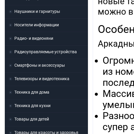
новые т
можно в
Наушники и гарнитуры
Носители информации
Особен
Радио- и видеоняни
Аркадны
Радиоуправляемые устройства
Огромн
Смартфоны и аксессуары
из ном
Телевизоры и видеотехника
послед
Массив
Техника для дома
умелый
Техника для кухни
Разноо
Товары для детей
супер 
Товары для красоты и здоровья