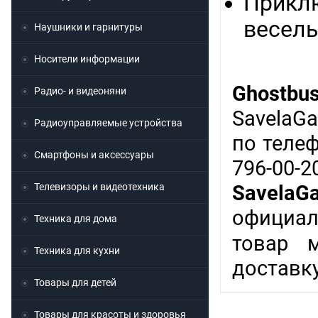
Приклю
весель
Наушники и гарнитуры
Носители информации
Ghostbu
Радио- и видеоняни
SavelaG
Радиоуправляемые устройства
по теле
Смартфоны и аксессуары
796-00-
Телевизоры и видеотехника
SavelaG
официал
Техника для дома
товар 
Техника для кухни
доставку
Товары для детей
Товары для красоты и здоровья