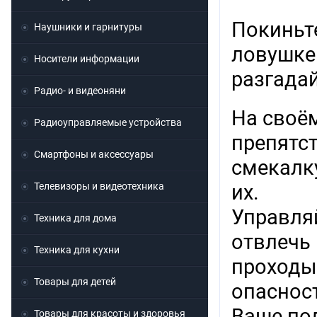
Покиньт
Наушники и гарнитуры
ловушке
Носители информации
разгадай
Радио- и видеоняни
На своём
Радиоуправляемые устройства
препятс
Смартфоны и аксессуары
смекалк
Телевизоры и видеотехника
их.
Управля
Техника для дома
отвлечь
Техника для кухни
проходы
Товары для детей
опаснос
Ваше по
Товары для красоты и здоровья