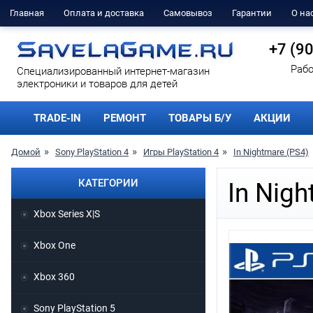
Главная
Оплата и доставка
Самовывоз
Гарантии
О на
+7 (9
Рабо
Cпециализированный интернет-магазин
электроники и товаров для детей
TRADE-IN
РЕМОНТ
ТОВАРЫ Б/У
АКЦИИ
Домой
Sony PlayStation 4
Игры PlayStation 4
In Nightmare (PS4)
КАТЕГОРИИ
In Nigh
Xbox Series X|S
Xbox One
Xbox 360
Sony PlayStation 5