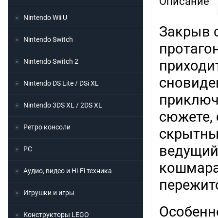
Описание
Nintendo Wii U
Закрыв 
Nintendo Switch
протагон
Nintendo Switch 2
приходи
сновиден
Nintendo DS Lite / DSi XL
приключ
Nintendo 3DS XL / 2DS XL
сюжете,
Ретро консоли
скрытны
ведущий
PC
кошмара
Аудио, видео и Hi-Fi техника
пережито
Игрушки и игры
Особенн
Конструкторы LEGO