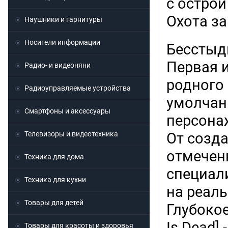
с острой
Охота з
Наушники и гарнитуры
Носители информации
Бесстыдн
Первая 
Радио- и видеоняни
родного 
Радиоуправляемые устройства
умолчан
Смартфоны и аксессуары
персона
Телевизоры и видеотехника
От созда
отмеченн
Техника для дома
специал
Техника для кухни
на реал
Товары для детей
Глубоко
Is Dead]
Товары для красоты и здоровья