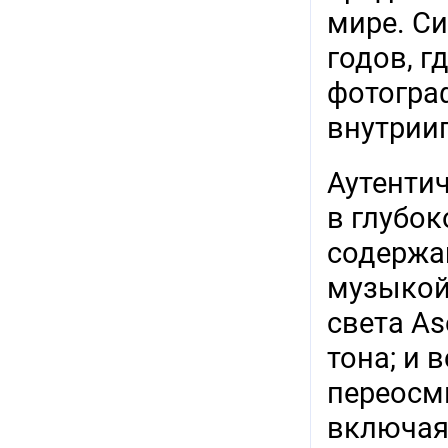
мире. Си
годов, г
фотогра
внутрии
Аутентич
в глубо
содержа
музыкой 
света As
тона; и 
переосм
включая 