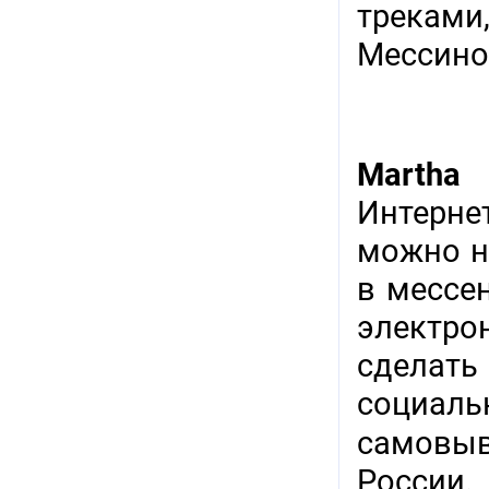
треками
Мессиной
Martha 
Интерне
можно н
в мессен
электр
сделат
социаль
самовыв
России.