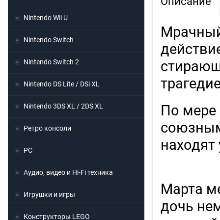
Описание
Nintendo Wii U
Мрачный
Nintendo Switch
действие
Nintendo Switch 2
стирающ
трагеди
Nintendo DS Lite / DSi XL
Nintendo 3DS XL / 2DS XL
По мере
союзным
Ретро консоли
находят
PC
Аудио, видео и Hi-Fi техника
Марта ме
Игрушки и игры
дочь не
Конструкторы LEGO