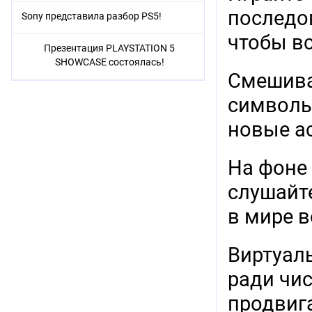
последо
Sony представила разбор PS5!
чтобы в
Презентация PLAYSTATION 5
SHOWCASE состоялась!
Смешива
символы
новые а
На фоне 
слушайте
в мире 
Виртуал
ради чис
продвиг