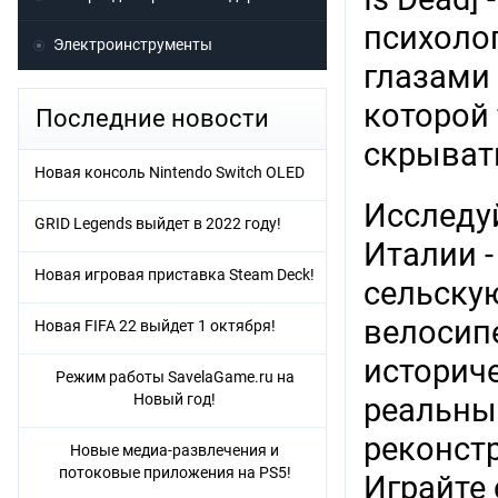
психоло
Электроинструменты
глазами
которой 
Последние новости
скрыват
Новая консоль Nintendo Switch OLED
Исследу
GRID Legends выйдет в 2022 году!
Италии 
Новая игровая приставка Steam Deck!
сельску
велосипе
Новая FIFA 22 выйдет 1 октября!
историче
Режим работы SavelaGame.ru на
Новый год!
реальны
реконст
Новые медиа-развлечения и
потоковые приложения на PS5!
Играйте 