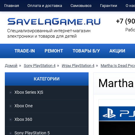
Главная
Оплата и доставка
Самовывоз
Гарантии
О на
+7 (9
Рабо
Cпециализированный интернет-магазин
электроники и товаров для детей
TRADE-IN
РЕМОНТ
ТОВАРЫ Б/У
АКЦИИ
Домой
Sony PlayStation 4
Игры PlayStation 4
Martha Is Dead Рус
КАТЕГОРИИ
Martha
Xbox Series X|S
Xbox One
Xbox 360
Sony PlayStation 5